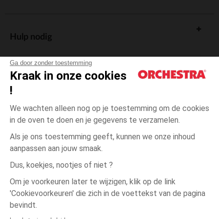
Hulp nodig
Ga door zonder toestemming
Kraak in onze cookies
!
De cadeaukaart
We wachten alleen nog op je toestemming om de cookies
in de oven te doen en je gegevens te verzamelen.
Als je ons toestemming geeft, kunnen we onze inhoud
aanpassen aan jouw smaak.
Algemene verkoopsvoorwaarden
Dus, koekjes, nootjes of niet ?
Wettelijke bepalingen
*Commerciële aanbiedingen
Om je voorkeuren later te wijzigen, klik op de link
Persoonsgegevens
'Cookievoorkeuren' die zich in de voettekst van de pagina
één
Wit
Wit
maat
Cookies beheren
bevindt.
Toegankelijkheid: niet conform