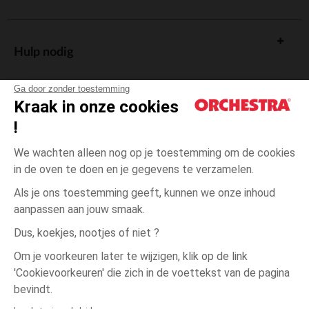
Hulp nodig
Ga door zonder toestemming
Kraak in onze cookies
!
De cadeaukaart
We wachten alleen nog op je toestemming om de cookies
in de oven te doen en je gegevens te verzamelen.
Als je ons toestemming geeft, kunnen we onze inhoud
aanpassen aan jouw smaak.
Algemene verkoopsvoorwaarden
Dus, koekjes, nootjes of niet ?
Wettelijke bepalingen
*Commerciële aanbiedingen
Om je voorkeuren later te wijzigen, klik op de link
Persoonsgegevens
'Cookievoorkeuren' die zich in de voettekst van de pagina
één
Wit
Wit
maat
Cookies beheren
bevindt.
Toegankelijkheid: niet conform