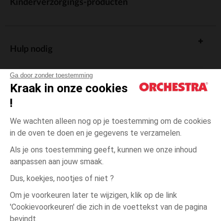
Kinderverzorgings-producten
Hulp nodig
Ga door zonder toestemming
Kraak in onze cookies
!
De cadeaukaart
We wachten alleen nog op je toestemming om de cookies
in de oven te doen en je gegevens te verzamelen.
Als je ons toestemming geeft, kunnen we onze inhoud
aanpassen aan jouw smaak.
Algemene verkoopsvoorwaarden
Dus, koekjes, nootjes of niet ?
Wettelijke bepalingen
*Commerciële aanbiedingen
Om je voorkeuren later te wijzigen, klik op de link
Persoonsgegevens
'Cookievoorkeuren' die zich in de voettekst van de pagina
één
Blauw
Blauw
maat
Cookies beheren
bevindt.