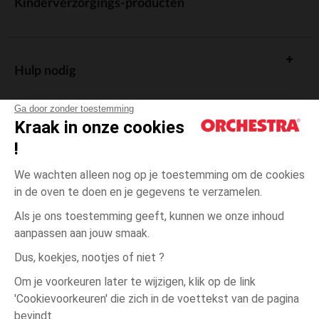
Kinderverzorgings-producten
Hulp nodig
Ga door zonder toestemming
Kraak in onze cookies
!
De cadeaukaart
We wachten alleen nog op je toestemming om de cookies
in de oven te doen en je gegevens te verzamelen.
Als je ons toestemming geeft, kunnen we onze inhoud
aanpassen aan jouw smaak.
Algemene verkoopsvoorwaarden
Dus, koekjes, nootjes of niet ?
Wettelijke bepalingen
*Commerciële aanbiedingen
Om je voorkeuren later te wijzigen, klik op de link
Persoonsgegevens
'Cookievoorkeuren' die zich in de voettekst van de pagina
één
Roze
Roze
maat
Cookies beheren
bevindt.