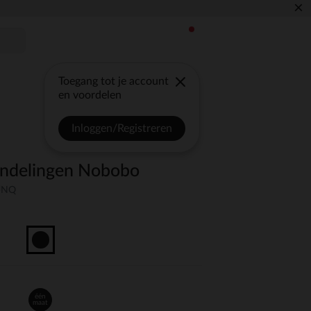
×
Toegang tot je account
en voordelen
Inloggen/Registreren
andelingen Nobobo
-UNQ
één
maat