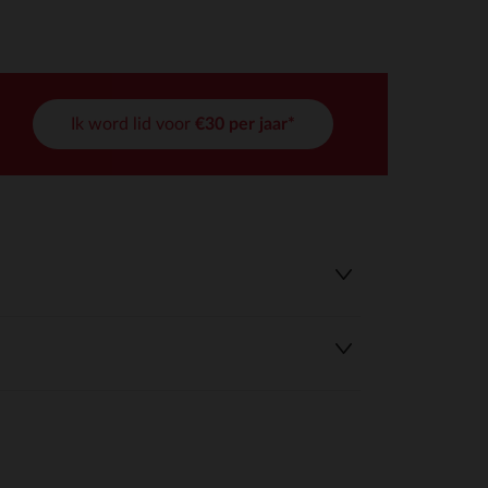
Ik word lid voor
€30 per jaar*
r wens aan te passen en te beheren, en zorgt ervoor dat aan de