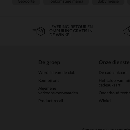
Geboorte
Toekomstige mama
Baby meisje
LEVERING, RETOUR EN
OMRUILING GRATIS IN
DE WINKEL
De groep
Onze dienst
Word lid van de club
De cadeaukaart
Kom bij ons
Het saldo van mi
cadeaukaart
Algemene
verkoopsvoorwaarden
Onderhoud textie
Product recall
Winkel
Algemene verkoopsvoorwaard