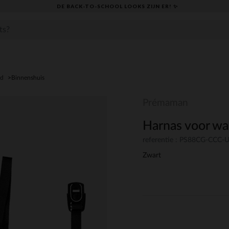
DE BACK-TO-SCHOOL LOOKS ZIJN ER! ✨
id
Binnenshuis
Prémaman
Harnas voor w
referentie : PS88CG-CCC
Zwart