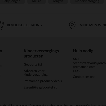
Baby jongen
Meisje
Jongen
Kinderverzorging
BEVEILIGDE BETALING
VIND MIJN WIN
en
Kinderverzorgings-
Hulp nodig
producten
Mail :
orchestraetvous@orch
Geboortelijst
jn
premaman.com
Adviezen voor
FAQ
kinderverzorging
l
Contacteer ons
Prémaman productvideo's
Essentiële geboortelijst
en
Wettelijke bepalingen
*Commerciële aanbiedingen
Persoonsgegevens
Cookies behere