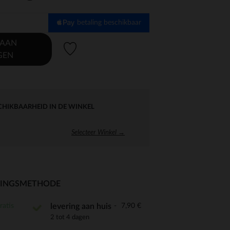
betaling beschikbaar
 AAN
Verlanglijstje.
GEN
CHIKBAARHEID IN DE WINKEL
Selecteer Winkel →
RINGSMETHODE
ratis
7,90 €
levering aan huis
2 tot 4 dagen