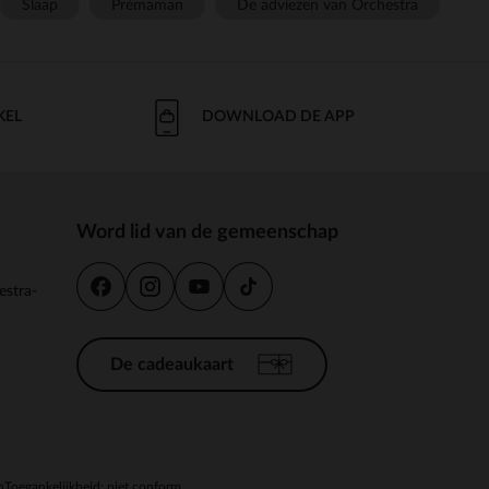
Slaap
Prémaman
De adviezen van Orchestra
KEL
DOWNLOAD DE APP
Word lid van de gemeenschap
estra-
De cadeaukaart
n
Toegankelijkheid: niet conform