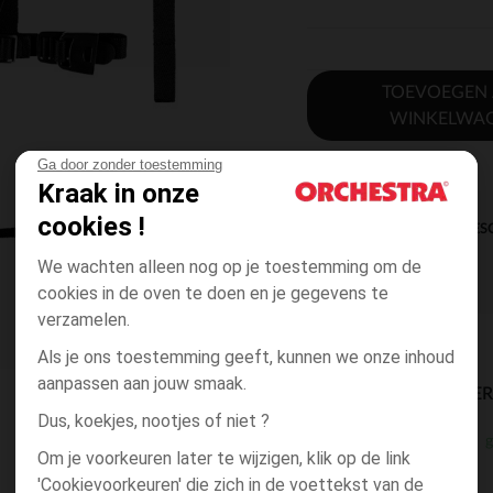
TOEVOEGEN
WINKELWA
Ga door zonder toestemming
Kraak in onze
cookies !
DIRECTE BES
We wachten alleen nog op je toestemming om de
cookies in de oven te doen en je gegevens te
verzamelen.
Als je ons toestemming geeft, kunnen we onze inhoud
aanpassen aan jouw smaak.
BESCHIKBAARE LEVE
Dus, koekjes, nootjes of niet ?
g
winkel levering
Om je voorkeuren later te wijzigen, klik op de link
3 tot 10 dagen
'Cookievoorkeuren' die zich in de voettekst van de