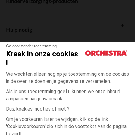
Kinderverzorgings-producten
Hulp nodig
Ga door zonder toestemming
Kraak in onze cookies
!
De cadeaukaart
We wachten alleen nog op je toestemming om de cookies
in de oven te doen en je gegevens te verzamelen.
Als je ons toestemming geeft, kunnen we onze inhoud
aanpassen aan jouw smaak.
Algemene verkoopsvoorwaarden
Dus, koekjes, nootjes of niet ?
Wettelijke bepalingen
*Commerciële aanbiedingen
Om je voorkeuren later te wijzigen, klik op de link
Persoonsgegevens
'Cookievoorkeuren' die zich in de voettekst van de pagina
één
Wit
Wit
maat
Cookies beheren
bevindt.