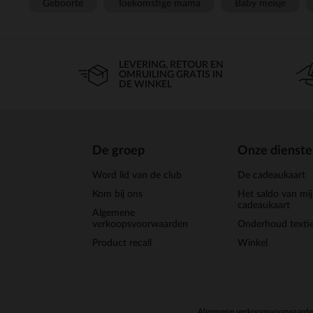
Geboorte
Toekomstige mama
Baby meisje
LEVERING, RETOUR EN
OMRUILING GRATIS IN
DE WINKEL
De groep
Onze dienst
Word lid van de club
De cadeaukaart
Kom bij ons
Het saldo van mi
cadeaukaart
Algemene
verkoopsvoorwaarden
Onderhoud textie
Product recall
Winkel
Algemene verkoopsvoorwaard