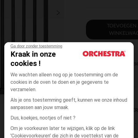
TOEVOEGEN
WINKELWA
Ga door zonder toestemming
Kraak in onze
cookies !
DIRECTE BES
We wachten alleen nog op je toestemming om de
cookies in de oven te doen en je gegevens te
verzamelen.
Als je ons toestemming geeft, kunnen we onze inhoud
aanpassen aan jouw smaak.
BESCHIKBAARE LEVE
Dus, koekjes, nootjes of niet ?
levering aan huis
Om je voorkeuren later te wijzigen, klik op de link
2 tot 4 dagen
'Cookievoorkeuren' die zich in de voettekst van de