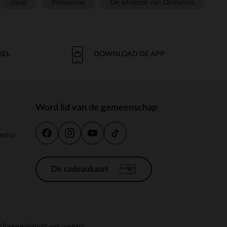
Slaap
Prémaman
De adviezen van Orchestra
KEL
DOWNLOAD DE APP
Word lid van de gemeenschap
estra-
De cadeaukaart
n
Toegankelijkheid: niet conform