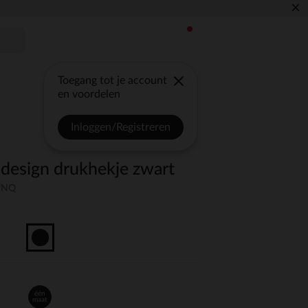
×
Toegang tot je account
en voordelen
Inloggen/Registreren
pdesign drukhekje zwart
-UNQ
één
maat