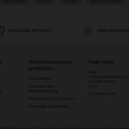
Baby jongen
Meisje
Jongen
Kinderverzorging
BEVEILIGDE BETALING
VIND MIJN WIN
en
Kinderverzorgings-
Hulp nodig
producten
Mail :
orchestraetvous@orch
Geboortelijst
jn
premaman.com
Adviezen voor
FAQ
kinderverzorging
l
Contacteer ons
Prémaman productvideo's
Essentiële geboortelijst
en
Wettelijke bepalingen
*Commerciële aanbiedingen
Persoonsgegevens
Cookies behere