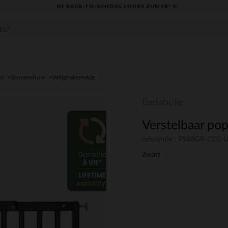
DE BACK-TO-SCHOOL LOOKS ZIJN ER! ✨
id
Binnenshuis
Veiligheidshekje
Badabulle
Verstelbaar po
referentie : PS88GR-CCC
Zwart