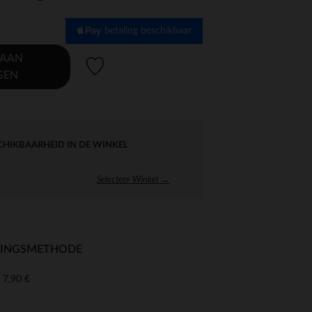
betaling beschikbaar
 AAN
Verlanglijstje.
GEN
CHIKBAARHEID IN DE WINKEL
Selecteer Winkel →
RINGSMETHODE
7,90 €