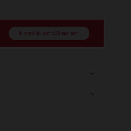
Ik word lid voor
€30 per jaar*
r wens aan te passen en te beheren, en zorgt ervoor dat aan de