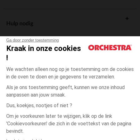
Hulp nodig
Ga door zonder toestemming
Kraak in onze cookies
!
De cadeaukaart
We wachten alleen nog op je toestemming om de cookies
in de oven te doen en je gegevens te verzamelen.
Als je ons toestemming geeft, kunnen we onze inhoud
aanpassen aan jouw smaak.
Algemene verkoopsvoorwaarden
Dus, koekjes, nootjes of niet ?
Wettelijke bepalingen
*Commerciële aanbiedingen
Om je voorkeuren later te wijzigen, klik op de link
Persoonsgegevens
'Cookievoorkeuren' die zich in de voettekst van de pagina
één
Paars
Paars
maat
Cookies beheren
bevindt.
Toegankelijkheid: niet conform