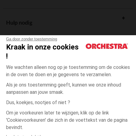
Hulp nodig
Ga door zonder toestemming
Kraak in onze cookies
!
De cadeaukaart
We wachten alleen nog op je toestemming om de cookies
in de oven te doen en je gegevens te verzamelen.
Als je ons toestemming geeft, kunnen we onze inhoud
aanpassen aan jouw smaak.
Algemene verkoopsvoorwaarden
Dus, koekjes, nootjes of niet ?
Wettelijke bepalingen
*Commerciële aanbiedingen
Om je voorkeuren later te wijzigen, klik op de link
Persoonsgegevens
'Cookievoorkeuren' die zich in de voettekst van de pagina
één
Meerkleurig
Meerkleurig
maat
Cookies beheren
bevindt.
Toegankelijkheid: niet conform