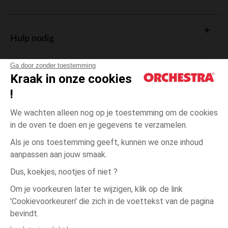
Hulp nodig
Ga door zonder toestemming
Kraak in onze cookies
!
De cadeaukaart
We wachten alleen nog op je toestemming om de cookies
in de oven te doen en je gegevens te verzamelen.
Als je ons toestemming geeft, kunnen we onze inhoud
aanpassen aan jouw smaak.
Algemene verkoopsvoorwaarden
Dus, koekjes, nootjes of niet ?
Wettelijke bepalingen
*Commerciële aanbiedingen
Om je voorkeuren later te wijzigen, klik op de link
Persoonsgegevens
'Cookievoorkeuren' die zich in de voettekst van de pagina
één
Meerkleurig
Meerkleurig
maat
Cookies beheren
bevindt.
Toegankelijkheid: niet conform