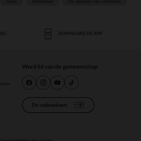
Slaap
Prémaman
De adviezen van Orchestra
KEL
DOWNLOAD DE APP
Word lid van de gemeenschap
estra-
De cadeaukaart
n
Toegankelijkheid: niet conform