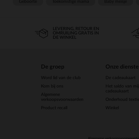
Geboorte
Toekomstige mama
Baby meisje
LEVERING, RETOUR EN
OMRUILING GRATIS IN
DE WINKEL
De groep
Onze dienst
Word lid van de club
De cadeaukaart
Kom bij ons
Het saldo van mi
cadeaukaart
Algemene
verkoopsvoorwaarden
Onderhoud textie
Product recall
Winkel
Algemene verkoopsvoorwaard