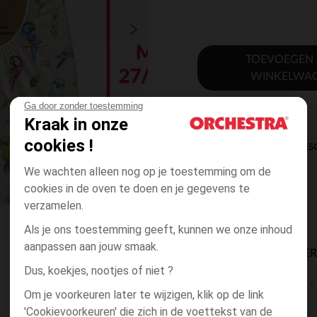
TOEVOEGEN
WINKELWA
Ga door zonder toestemming
Kraak in onze
cookies !
DIRECTE BES
We wachten alleen nog op je toestemming om de
cookies in de oven te doen en je gegevens te
verzamelen.
Als je ons toestemming geeft, kunnen we onze inhoud
aanpassen aan jouw smaak.
BESCHIKBAARE LEVE
Dus, koekjes, nootjes of niet ?
levering aan huis
Om je voorkeuren later te wijzigen, klik op de link
2 tot 4 dagen
'Cookievoorkeuren' die zich in de voettekst van de