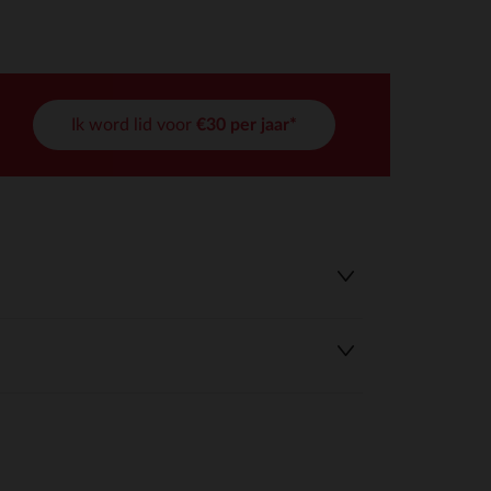
Ik word lid voor
€30 per jaar*
r wens aan te passen en te beheren, en zorgt ervoor dat aan de