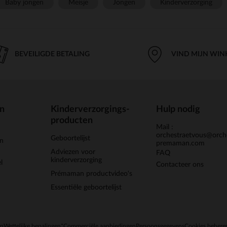
Baby jongen
Meisje
Jongen
Kinderverzorging
BEVEILIGDE BETALING
VIND MIJN WIN
en
Kinderverzorgings-
Hulp nodig
producten
Mail :
orchestraetvous@orch
Geboortelijst
jn
premaman.com
Adviezen voor
FAQ
kinderverzorging
l
Contacteer ons
Prémaman productvideo's
Essentiële geboortelijst
en
Wettelijke bepalingen
*Commerciële aanbiedingen
Persoonsgegevens
Cookies behere