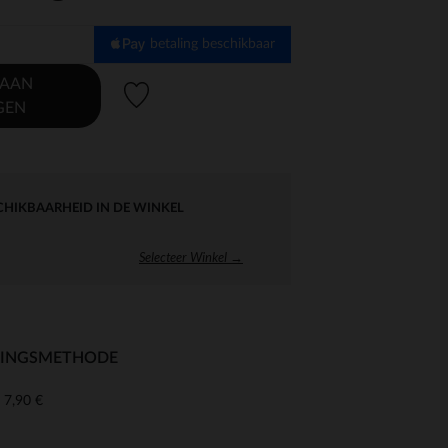
betaling beschikbaar
 AAN
Verlanglijstje.
GEN
CHIKBAARHEID IN DE WINKEL
Selecteer Winkel →
RINGSMETHODE
7,90 €