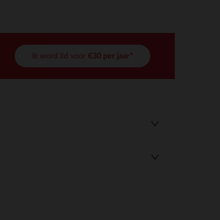
Ik word lid voor
€30 per jaar*
r wens aan te passen en te beheren, en zorgt ervoor dat aan de