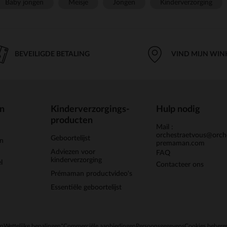
Baby jongen
Meisje
Jongen
Kinderverzorging
BEVEILIGDE BETALING
VIND MIJN WIN
en
Kinderverzorgings-
Hulp nodig
producten
Mail :
orchestraetvous@orch
Geboortelijst
jn
premaman.com
Adviezen voor
FAQ
kinderverzorging
l
Contacteer ons
Prémaman productvideo's
Essentiële geboortelijst
en
Wettelijke bepalingen
*Commerciële aanbiedingen
Persoonsgegevens
Cookies behere