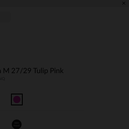
×
 M 27/29 Tulip Pink
UNQ
één
maat