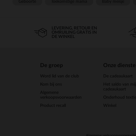
Geboorte
Toekomstige mama
Baby meisje
LEVERING, RETOUR EN
OMRUILING GRATIS IN
DE WINKEL
De groep
Onze dienst
Word lid van de club
De cadeaukaart
Kom bij ons
Het saldo van mi
cadeaukaart
Algemene
verkoopsvoorwaarden
Onderhoud textie
Product recall
Winkel
Algemene verkoopsvoorwaard