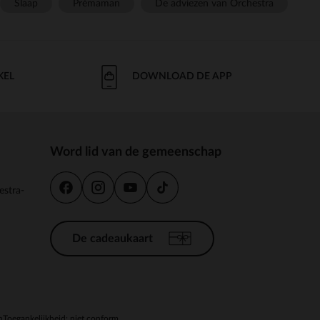
Slaap
Prémaman
De adviezen van Orchestra
KEL
DOWNLOAD DE APP
Word lid van de gemeenschap
estra-
De cadeaukaart
n
Toegankelijkheid: niet conform