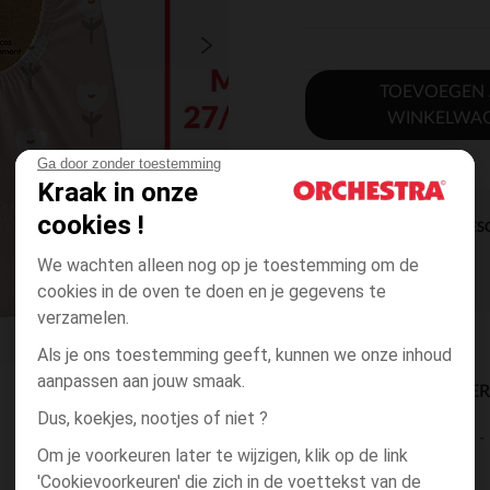
TOEVOEGEN
WINKELWA
Ga door zonder toestemming
Kraak in onze
cookies !
DIRECTE BES
We wachten alleen nog op je toestemming om de
cookies in de oven te doen en je gegevens te
verzamelen.
Als je ons toestemming geeft, kunnen we onze inhoud
aanpassen aan jouw smaak.
BESCHIKBAARE LEVE
Dus, koekjes, nootjes of niet ?
levering aan huis
Om je voorkeuren later te wijzigen, klik op de link
2 tot 4 dagen
'Cookievoorkeuren' die zich in de voettekst van de