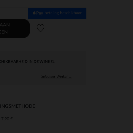
betaling beschikbaar
 AAN
Verlanglijstje.
GEN
CHIKBAARHEID IN DE WINKEL
Selecteer Winkel →
RINGSMETHODE
7,90 €