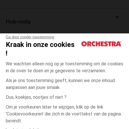
Hulp nodig
Ga door zonder toestemming
Kraak in onze cookies
!
De cadeaukaart
We wachten alleen nog op je toestemming om de cookies
in de oven te doen en je gegevens te verzamelen.
Als je ons toestemming geeft, kunnen we onze inhoud
aanpassen aan jouw smaak.
Algemene verkoopsvoorwaarden
Dus, koekjes, nootjes of niet ?
Wettelijke bepalingen
*Commerciële aanbiedingen
Om je voorkeuren later te wijzigen, klik op de link
Persoonsgegevens
'Cookievoorkeuren' die zich in de voettekst van de pagina
één
Grijs
Grijs
maat
Cookies beheren
bevindt.
Toegankelijkheid: niet conform