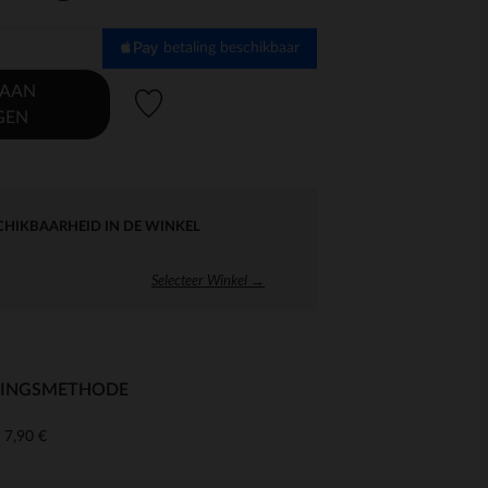
betaling beschikbaar
 AAN
Verlanglijstje.
GEN
CHIKBAARHEID IN DE WINKEL
Selecteer Winkel →
RINGSMETHODE
7,90 €