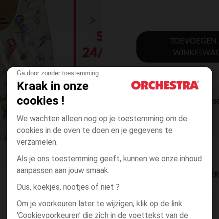
TOEVOEGEN
WINKELWA
Ga door zonder toestemming
Kraak in onze
cookies !
DIRECTE BES
We wachten alleen nog op je toestemming om de
cookies in de oven te doen en je gegevens te
verzamelen.
Als je ons toestemming geeft, kunnen we onze inhoud
aanpassen aan jouw smaak.
BESCHIKBAARE LEVE
Dus, koekjes, nootjes of niet ?
levering aan huis
Om je voorkeuren later te wijzigen, klik op de link
2 tot 4 dagen
'Cookievoorkeuren' die zich in de voettekst van de