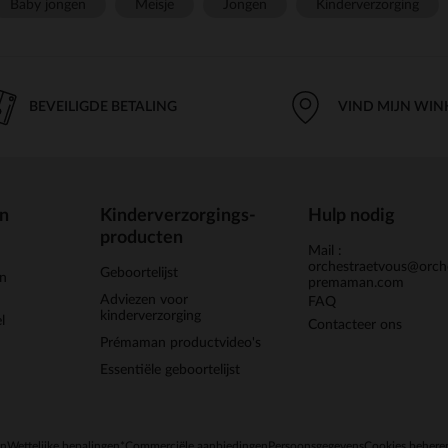
Baby jongen
Meisje
Jongen
Kinderverzorging
BEVEILIGDE BETALING
VIND MIJN WIN
en
Kinderverzorgings-
Hulp nodig
producten
Mail :
orchestraetvous@orch
Geboortelijst
jn
premaman.com
Adviezen voor
FAQ
kinderverzorging
l
Contacteer ons
Prémaman productvideo's
Essentiële geboortelijst
en
Wettelijke bepalingen
*Commerciële aanbiedingen
Persoonsgegevens
Cookies behere