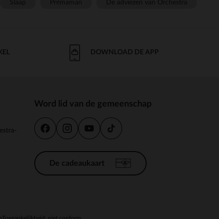
Slaap
Prémaman
De adviezen van Orchestra
KEL
DOWNLOAD DE APP
Word lid van de gemeenschap
estra-
De cadeaukaart
n
Toegankelijkheid: niet conform