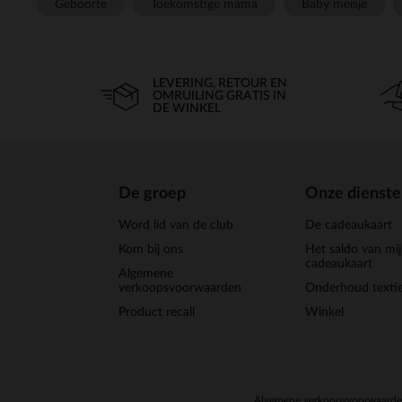
Geboorte
Toekomstige mama
Baby meisje
LEVERING, RETOUR EN
OMRUILING GRATIS IN
DE WINKEL
De groep
Onze dienst
Word lid van de club
De cadeaukaart
Kom bij ons
Het saldo van mi
cadeaukaart
Algemene
verkoopsvoorwaarden
Onderhoud textie
Product recall
Winkel
Algemene verkoopsvoorwaard