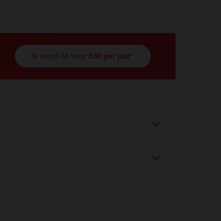
Ik word lid voor
€30 per jaar*
r wens aan te passen en te beheren, en zorgt ervoor dat aan de