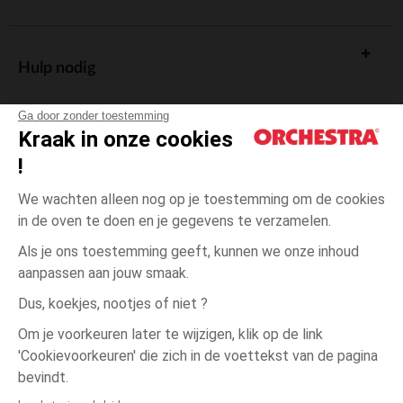
Hulp nodig
Ga door zonder toestemming
Kraak in onze cookies
!
De cadeaukaart
We wachten alleen nog op je toestemming om de cookies
in de oven te doen en je gegevens te verzamelen.
Als je ons toestemming geeft, kunnen we onze inhoud
aanpassen aan jouw smaak.
Algemene verkoopsvoorwaarden
Dus, koekjes, nootjes of niet ?
Wettelijke bepalingen
*Commerciële aanbiedingen
Om je voorkeuren later te wijzigen, klik op de link
Persoonsgegevens
'Cookievoorkeuren' die zich in de voettekst van de pagina
één
Meerkleurig
Meerkleurig
maat
Cookies beheren
bevindt.
Toegankelijkheid: niet conform