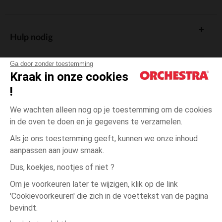
Hulp nodig
Ga door zonder toestemming
Kraak in onze cookies
!
De cadeaukaart
We wachten alleen nog op je toestemming om de cookies
in de oven te doen en je gegevens te verzamelen.
Als je ons toestemming geeft, kunnen we onze inhoud
aanpassen aan jouw smaak.
Algemene verkoopsvoorwaarden
Dus, koekjes, nootjes of niet ?
Wettelijke bepalingen
*Commerciële aanbiedingen
Om je voorkeuren later te wijzigen, klik op de link
Persoonsgegevens
'Cookievoorkeuren' die zich in de voettekst van de pagina
één
Roze
Roze
maat
Cookies beheren
bevindt.
Toegankelijkheid: niet conform