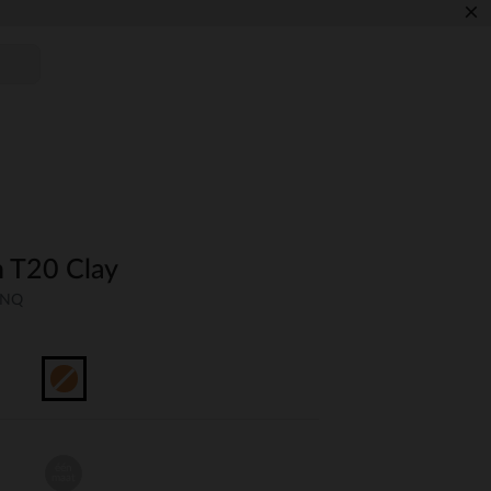
×
 T20 Clay
UNQ
één
maat