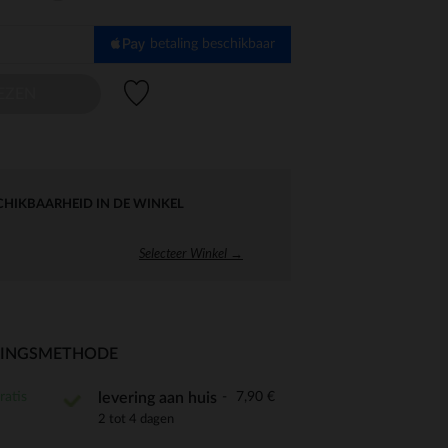
betaling beschikbaar
Verlanglijstje.
EZEN
CHIKBAARHEID IN DE WINKEL
Selecteer Winkel →
RINGSMETHODE
ratis
7,90 €
levering aan huis
2 tot 4 dagen