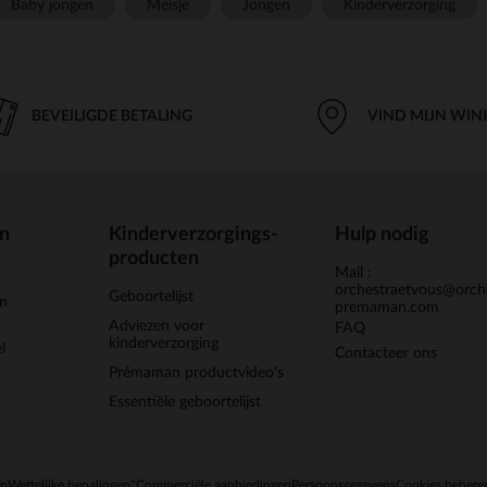
Baby jongen
Meisje
Jongen
Kinderverzorging
BEVEILIGDE BETALING
VIND MIJN WIN
en
Kinderverzorgings-
Hulp nodig
producten
Mail :
orchestraetvous@orch
Geboortelijst
jn
premaman.com
Adviezen voor
FAQ
kinderverzorging
l
Contacteer ons
Prémaman productvideo's
Essentiële geboortelijst
en
Wettelijke bepalingen
*Commerciële aanbiedingen
Persoonsgegevens
Cookies behere