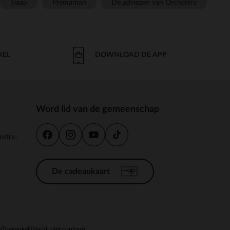
Slaap
Prémaman
De adviezen van Orchestra
KEL
DOWNLOAD DE APP
Word lid van de gemeenschap
estra-
De cadeaukaart
n
Toegankelijkheid: niet conform