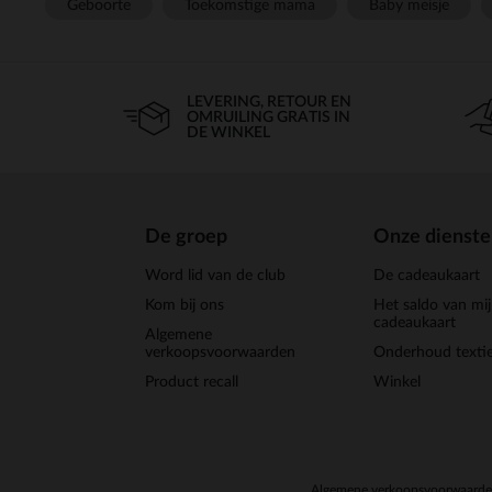
Geboorte
Toekomstige mama
Baby meisje
LEVERING, RETOUR EN
OMRUILING GRATIS IN
DE WINKEL
De groep
Onze dienst
Word lid van de club
De cadeaukaart
Kom bij ons
Het saldo van mi
cadeaukaart
Algemene
verkoopsvoorwaarden
Onderhoud textie
Product recall
Winkel
Algemene verkoopsvoorwaard