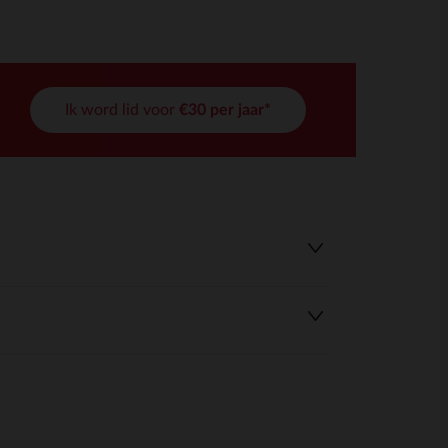
Ik word lid voor
€30 per jaar*
r wens aan te passen en te beheren, en zorgt ervoor dat aan de