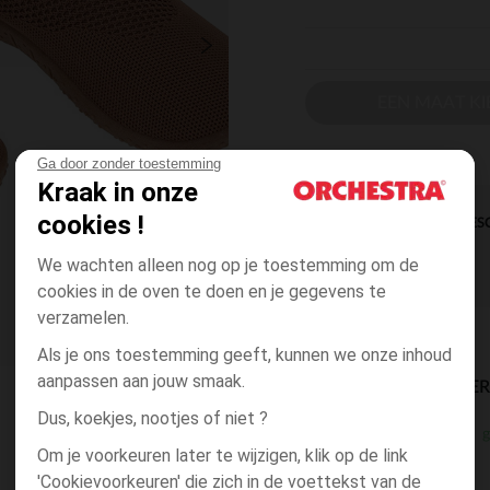
EEN MAAT KI
Ga door zonder toestemming
Kraak in onze
cookies !
DIRECTE BES
We wachten alleen nog op je toestemming om de
cookies in de oven te doen en je gegevens te
verzamelen.
Als je ons toestemming geeft, kunnen we onze inhoud
aanpassen aan jouw smaak.
BESCHIKBAARE LEVE
Dus, koekjes, nootjes of niet ?
g
winkel levering
Om je voorkeuren later te wijzigen, klik op de link
3 tot 10 dagen
'Cookievoorkeuren' die zich in de voettekst van de