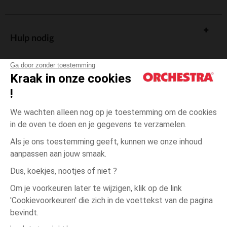
Hulp nodig
Ga door zonder toestemming
Kraak in onze cookies
!
De cadeaukaart
We wachten alleen nog op je toestemming om de cookies
in de oven te doen en je gegevens te verzamelen.
Als je ons toestemming geeft, kunnen we onze inhoud
aanpassen aan jouw smaak.
Algemene verkoopsvoorwaarden
Dus, koekjes, nootjes of niet ?
Wettelijke bepalingen
*Commerciële aanbiedingen
Om je voorkeuren later te wijzigen, klik op de link
Persoonsgegevens
'Cookievoorkeuren' die zich in de voettekst van de pagina
één
Oranje
Oranje
maat
Cookies beheren
bevindt.
Toegankelijkheid: niet conform