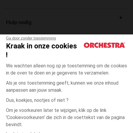
Hulp nodig
Ga door zonder toestemming
Kraak in onze cookies
!
De cadeaukaart
We wachten alleen nog op je toestemming om de cookies
in de oven te doen en je gegevens te verzamelen.
Als je ons toestemming geeft, kunnen we onze inhoud
aanpassen aan jouw smaak.
Algemene verkoopsvoorwaarden
Dus, koekjes, nootjes of niet ?
Wettelijke bepalingen
*Commerciële aanbiedingen
Om je voorkeuren later te wijzigen, klik op de link
Persoonsgegevens
'Cookievoorkeuren' die zich in de voettekst van de pagina
één
Blauw
Blauw
maat
Cookies beheren
bevindt.
Toegankelijkheid: niet conform