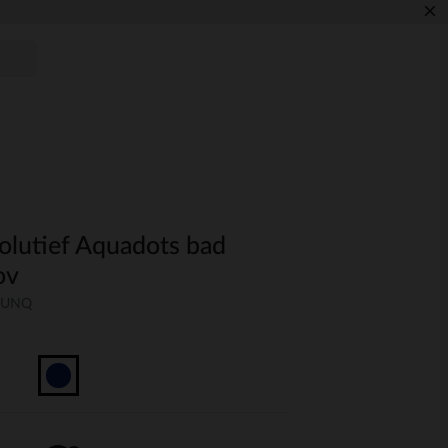
×
olutief Aquadots bad
ov
C-UNQ