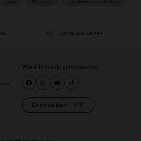
Slaap
Prémaman
De adviezen van Orchestra
KEL
DOWNLOAD DE APP
Word lid van de gemeenschap
estra-
De cadeaukaart
n
Toegankelijkheid: niet conform