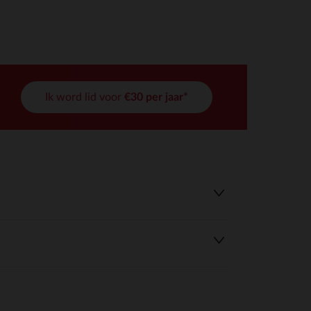
Ik word lid voor
€30 per jaar*
r wens aan te passen en te beheren, en zorgt ervoor dat aan de