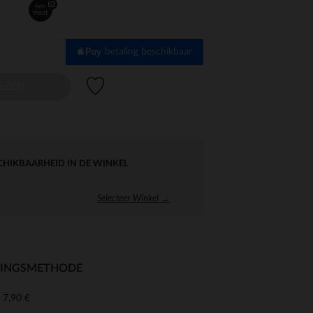
één
maat
betaling beschikbaar
Verlanglijstje.
EZEN
CHIKBAARHEID IN DE WINKEL
Selecteer Winkel →
RINGSMETHODE
7,90 €