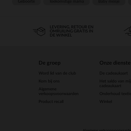
Geboorte
Toekomstige mama
Baby meisje
LEVERING, RETOUR EN
OMRUILING GRATIS IN
DE WINKEL
De groep
Onze dienst
Word lid van de club
De cadeaukaart
Kom bij ons
Het saldo van mi
cadeaukaart
Algemene
verkoopsvoorwaarden
Onderhoud textie
Product recall
Winkel
Algemene verkoopsvoorwaard