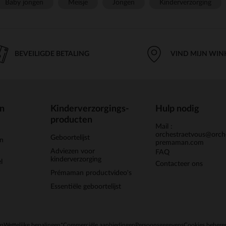
Baby jongen
Meisje
Jongen
Kinderverzorging
BEVEILIGDE BETALING
VIND MIJN WIN
en
Kinderverzorgings-
Hulp nodig
producten
Mail :
orchestraetvous@orch
Geboortelijst
jn
premaman.com
Adviezen voor
FAQ
kinderverzorging
l
Contacteer ons
Prémaman productvideo's
Essentiële geboortelijst
en
Wettelijke bepalingen
*Commerciële aanbiedingen
Persoonsgegevens
Cookies behere