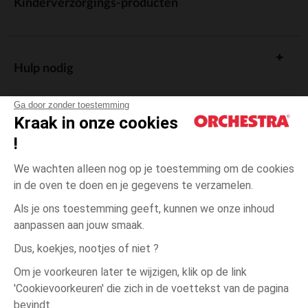
Kinderverzorgings-producten
Hulp nodig
Ga door zonder toestemming
Kraak in onze cookies
!
De cadeaukaart
We wachten alleen nog op je toestemming om de cookies
in de oven te doen en je gegevens te verzamelen.
Als je ons toestemming geeft, kunnen we onze inhoud
aanpassen aan jouw smaak.
Algemene verkoopsvoorwaarden
Dus, koekjes, nootjes of niet ?
Wettelijke bepalingen
*Commerciële aanbiedingen
Om je voorkeuren later te wijzigen, klik op de link
Persoonsgegevens
'Cookievoorkeuren' die zich in de voettekst van de pagina
één
Ecru
Ecru
maat
Cookies beheren
bevindt.