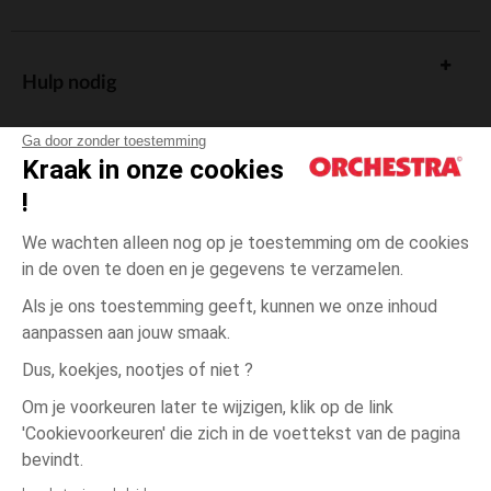
Hulp nodig
Ga door zonder toestemming
Kraak in onze cookies
!
De cadeaukaart
We wachten alleen nog op je toestemming om de cookies
in de oven te doen en je gegevens te verzamelen.
Als je ons toestemming geeft, kunnen we onze inhoud
aanpassen aan jouw smaak.
Algemene verkoopsvoorwaarden
Dus, koekjes, nootjes of niet ?
Wettelijke bepalingen
*Commerciële aanbiedingen
Om je voorkeuren later te wijzigen, klik op de link
Persoonsgegevens
'Cookievoorkeuren' die zich in de voettekst van de pagina
één
Zand
Zand
maat
Cookies beheren
bevindt.
Toegankelijkheid: niet conform