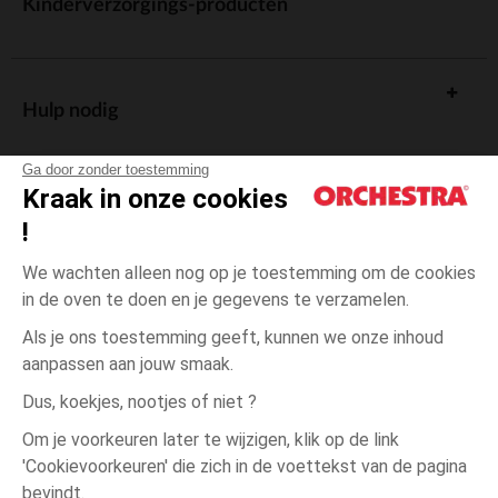
Kinderverzorgings-producten
Hulp nodig
Ga door zonder toestemming
Kraak in onze cookies
!
De cadeaukaart
We wachten alleen nog op je toestemming om de cookies
in de oven te doen en je gegevens te verzamelen.
Als je ons toestemming geeft, kunnen we onze inhoud
aanpassen aan jouw smaak.
Algemene verkoopsvoorwaarden
Dus, koekjes, nootjes of niet ?
Wettelijke bepalingen
*Commerciële aanbiedingen
Om je voorkeuren later te wijzigen, klik op de link
Persoonsgegevens
'Cookievoorkeuren' die zich in de voettekst van de pagina
één
Roze
Roze
maat
Cookies beheren
bevindt.