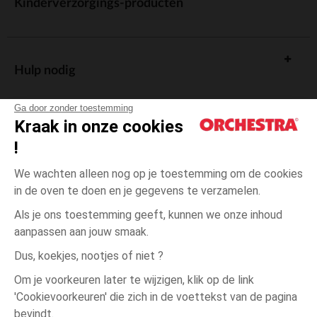
Kinderverzorgings-producten
Hulp nodig
Ga door zonder toestemming
Kraak in onze cookies
!
De cadeaukaart
We wachten alleen nog op je toestemming om de cookies
in de oven te doen en je gegevens te verzamelen.
Als je ons toestemming geeft, kunnen we onze inhoud
aanpassen aan jouw smaak.
Algemene verkoopsvoorwaarden
Dus, koekjes, nootjes of niet ?
Wettelijke bepalingen
*Commerciële aanbiedingen
Om je voorkeuren later te wijzigen, klik op de link
Persoonsgegevens
'Cookievoorkeuren' die zich in de voettekst van de pagina
één
Vert
Vert
maat
Cookies beheren
bevindt.