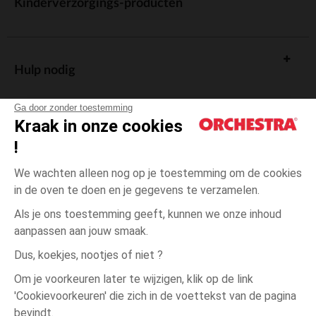
Kinderverzorgings-producten
Hulp nodig
Ga door zonder toestemming
Kraak in onze cookies
!
De cadeaukaart
We wachten alleen nog op je toestemming om de cookies
in de oven te doen en je gegevens te verzamelen.
Als je ons toestemming geeft, kunnen we onze inhoud
aanpassen aan jouw smaak.
Algemene verkoopsvoorwaarden
Dus, koekjes, nootjes of niet ?
Wettelijke bepalingen
*Commerciële aanbiedingen
Om je voorkeuren later te wijzigen, klik op de link
Persoonsgegevens
'Cookievoorkeuren' die zich in de voettekst van de pagina
één
Rose
Rose
maat
Cookies beheren
bevindt.