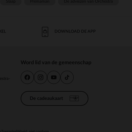
Slaap
Prémaman
De adviezen van Orchestra
KEL
DOWNLOAD DE APP
Word lid van de gemeenschap
estra-
De cadeaukaart
n
Toegankelijkheid: niet conform