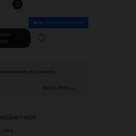
één
maat
betaling beschikbaar
 AAN
Verlanglijstje.
GEN
CHIKBAARHEID IN DE WINKEL
Selecteer Winkel →
RINGSMETHODE
7,90 €