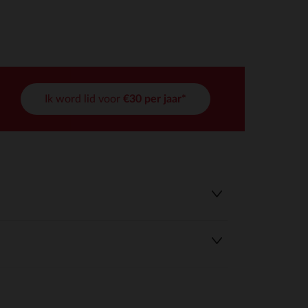
Ik word lid voor
€30 per jaar*
r wens aan te passen en te beheren, en zorgt ervoor dat aan de