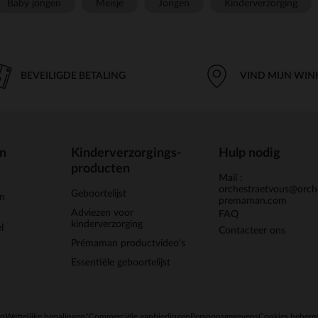
Baby jongen
Meisje
Jongen
Kinderverzorging
BEVEILIGDE BETALING
VIND MIJN WIN
en
Kinderverzorgings-
Hulp nodig
producten
Mail :
orchestraetvous@orch
Geboortelijst
jn
premaman.com
Adviezen voor
FAQ
kinderverzorging
l
Contacteer ons
Prémaman productvideo's
Essentiële geboortelijst
en
Wettelijke bepalingen
*Commerciële aanbiedingen
Persoonsgegevens
Cookies behere