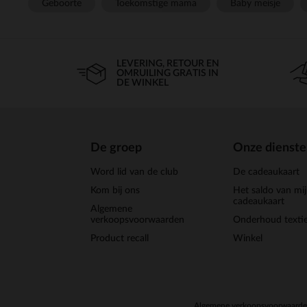
Geboorte
Toekomstige mama
Baby meisje
LEVERING, RETOUR EN
OMRUILING GRATIS IN
DE WINKEL
De groep
Onze dienst
Word lid van de club
De cadeaukaart
Kom bij ons
Het saldo van mi
cadeaukaart
Algemene
verkoopsvoorwaarden
Onderhoud textie
Product recall
Winkel
Algemene verkoopsvoorwaard