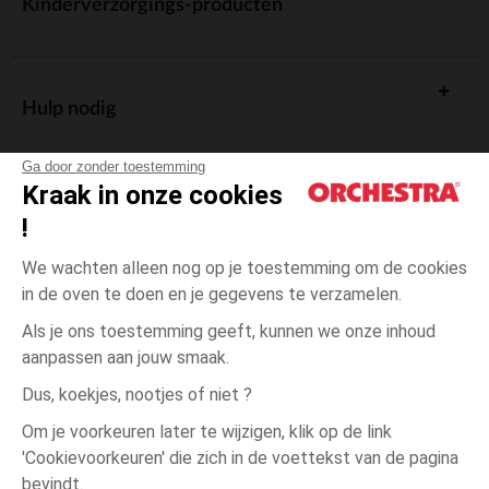
Kinderverzorgings-producten
Hulp nodig
Ga door zonder toestemming
Kraak in onze cookies
!
De cadeaukaart
We wachten alleen nog op je toestemming om de cookies
in de oven te doen en je gegevens te verzamelen.
Als je ons toestemming geeft, kunnen we onze inhoud
aanpassen aan jouw smaak.
Algemene verkoopsvoorwaarden
Dus, koekjes, nootjes of niet ?
Wettelijke bepalingen
*Commerciële aanbiedingen
Om je voorkeuren later te wijzigen, klik op de link
Persoonsgegevens
'Cookievoorkeuren' die zich in de voettekst van de pagina
één
Meerkleurig
Meerkleurig
maat
Cookies beheren
bevindt.