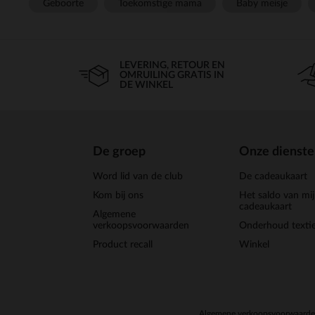
Geboorte
Toekomstige mama
Baby meisje
LEVERING, RETOUR EN
OMRUILING GRATIS IN
DE WINKEL
De groep
Onze dienst
Word lid van de club
De cadeaukaart
Kom bij ons
Het saldo van mi
cadeaukaart
Algemene
verkoopsvoorwaarden
Onderhoud textie
Product recall
Winkel
Algemene verkoopsvoorwaard