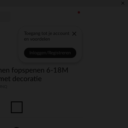
×
Toegang tot je account
en voordelen
Inloggen/Registreren
conen fopspenen 6-18M
 met decoratie
-UNQ