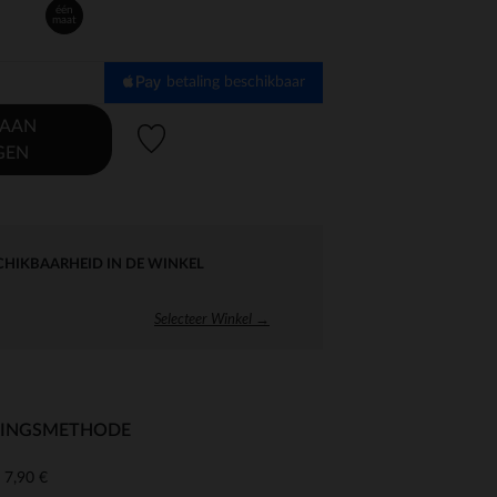
één
maat
betaling beschikbaar
 AAN
Verlanglijstje.
GEN
CHIKBAARHEID IN DE WINKEL
Selecteer Winkel →
RINGSMETHODE
7,90 €