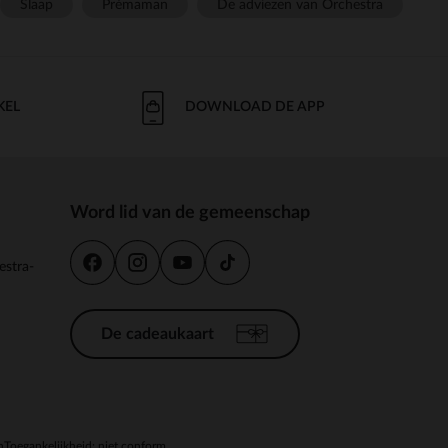
Slaap
Prémaman
De adviezen van Orchestra
KEL
DOWNLOAD DE APP
Word lid van de gemeenschap
estra-
De cadeaukaart
n
Toegankelijkheid: niet conform