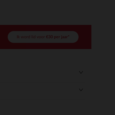
Ik word lid voor
€30 per jaar*
r wens aan te passen en te beheren, en zorgt ervoor dat aan de