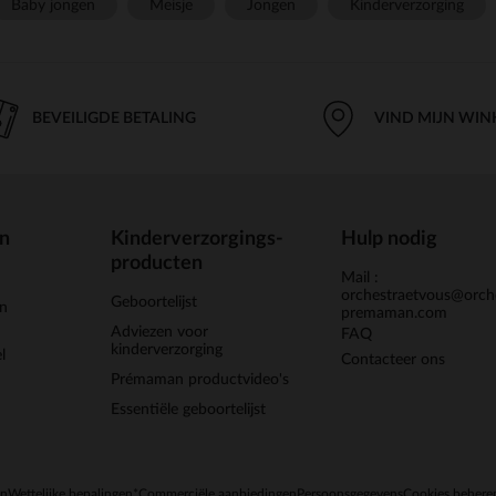
Baby jongen
Meisje
Jongen
Kinderverzorging
BEVEILIGDE BETALING
VIND MIJN WIN
en
Kinderverzorgings-
Hulp nodig
producten
Mail :
orchestraetvous@orch
Geboortelijst
jn
premaman.com
Adviezen voor
FAQ
kinderverzorging
l
Contacteer ons
Prémaman productvideo's
Essentiële geboortelijst
en
Wettelijke bepalingen
*Commerciële aanbiedingen
Persoonsgegevens
Cookies behere