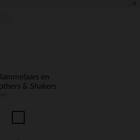
×
Rammelaars en
oothers & Shakers
-UNQ