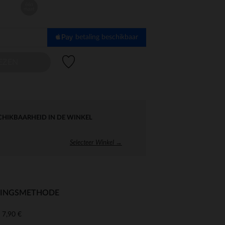
één
maat
betaling beschikbaar
Verlanglijstje.
EZEN
CHIKBAARHEID IN DE WINKEL
Selecteer Winkel →
RINGSMETHODE
7,90 €