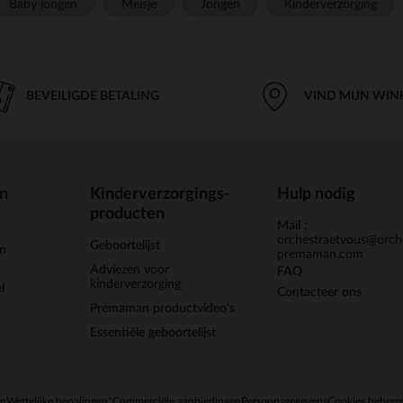
Baby jongen
Meisje
Jongen
Kinderverzorging
BEVEILIGDE BETALING
VIND MIJN WIN
en
Kinderverzorgings-
Hulp nodig
producten
Mail :
orchestraetvous@orch
Geboortelijst
jn
premaman.com
Adviezen voor
FAQ
kinderverzorging
l
Contacteer ons
Prémaman productvideo's
Essentiële geboortelijst
en
Wettelijke bepalingen
*Commerciële aanbiedingen
Persoonsgegevens
Cookies behere