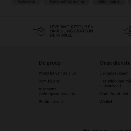
Geboorte
Toekomstige mama
Baby meisje
LEVERING, RETOUR EN
OMRUILING GRATIS IN
DE WINKEL
De groep
Onze dienst
Word lid van de club
De cadeaukaart
Kom bij ons
Het saldo van mi
cadeaukaart
Algemene
verkoopsvoorwaarden
Onderhoud textie
Product recall
Winkel
Algemene verkoopsvoorwaard