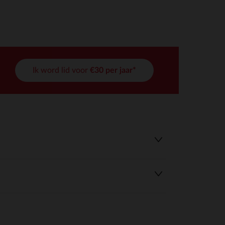
Ik word lid voor
€30 per jaar*
r wens aan te passen en te beheren, en zorgt ervoor dat aan de