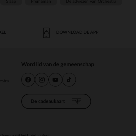
Slaap
Prémaman
De adviezen van Orchestra
KEL
DOWNLOAD DE APP
Word lid van de gemeenschap
estra-
De cadeaukaart
n
Toegankelijkheid: niet conform