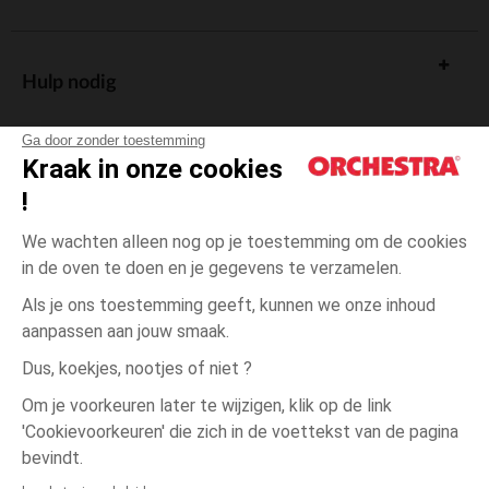
Hulp nodig
Ga door zonder toestemming
Kraak in onze cookies
!
De cadeaukaart
We wachten alleen nog op je toestemming om de cookies
in de oven te doen en je gegevens te verzamelen.
Als je ons toestemming geeft, kunnen we onze inhoud
aanpassen aan jouw smaak.
Algemene verkoopsvoorwaarden
Dus, koekjes, nootjes of niet ?
Wettelijke bepalingen
*Commerciële aanbiedingen
Om je voorkeuren later te wijzigen, klik op de link
Persoonsgegevens
'Cookievoorkeuren' die zich in de voettekst van de pagina
één
Blauw
Blauw
maat
Cookies beheren
bevindt.
Toegankelijkheid: niet conform