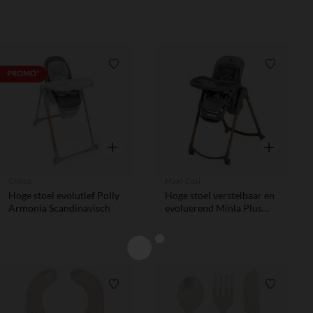
Verlanglijstje.
Verlanglij
PROMO*
Snel overzicht
Snel overzic
Chicco
Maxi-Cosi
Hoge stoel evolutief Polly
Hoge stoel verstelbaar en
Armonia Scandinavisch
evoluerend Minla Plus
graphite
Verlanglijstje.
Verlanglij