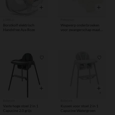
Snel overzicht
Snel overzic
LORELLI
Prémaman
Borstkolf elektrisch
Wegwerp onderbroeken
Handsfree Aya Roze
voor zwangerschap maat L
x4
Verlanglijstje.
Verlanglij
Snel overzicht
Snel overzic
Babycare
Babycare
Vaste hoge stoel 2 in 1
Kussen voor stoel 2 in 1
Capucine 2.0 grijs
Capucine Watergroen