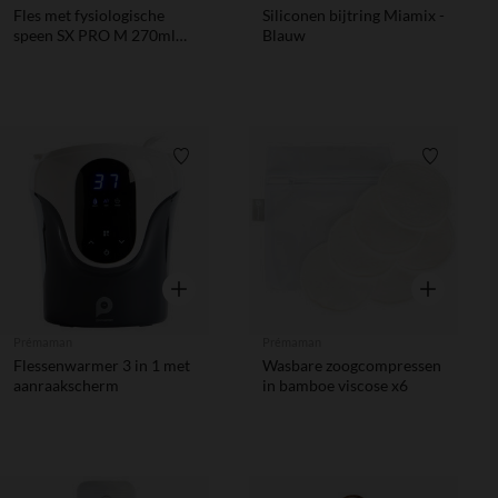
Fles met fysiologische
Siliconen bijtring Miamix -
speen SX PRO M 270ml
Blauw
Wonderland Liberty roze
Verlanglijstje.
Verlanglij
Snel overzicht
Snel overzic
Prémaman
Prémaman
Flessenwarmer 3 in 1 met
Wasbare zoogcompressen
aanraakscherm
in bamboe viscose x6