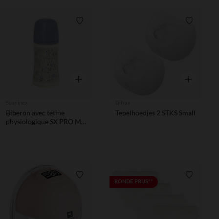
Verlanglijstje.
Verlanglij
Snel overzicht
Snel overzic
Suavinex
Difrax
Biberon avec tétine
Tepelhoedjes 2 STKS Small
physiologique SX PRO M
270ml Wonderland
Liberty bleu
Verlanglijstje.
Verlanglij
RONDE PRIJS**