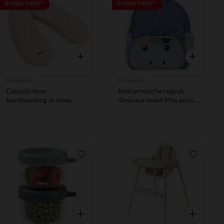
Verlanglijstje.
Verlanglij
RONDE PRIJS**
RONDE PRIJS**
Snel overzicht
Snel overzic
Prémaman
Prémaman
Coussin voor
Isothermische rugzak
borstvoeding in twee
dinosaurussen Mes amis
kleuren met microbollen
les dinos
Verlanglijstje.
Verlanglij
Snel overzicht
Snel overzic