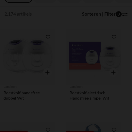
2.174 artikels
Sorteren | Filter
0
Verlanglijstje.
Verlanglij
Snel overzicht
Snel overzic
Lansinoh
Lansinoh
Borstkolf handsfree
Borstkolf electrisch
dubbel Wit
Handsfree simpel Wit