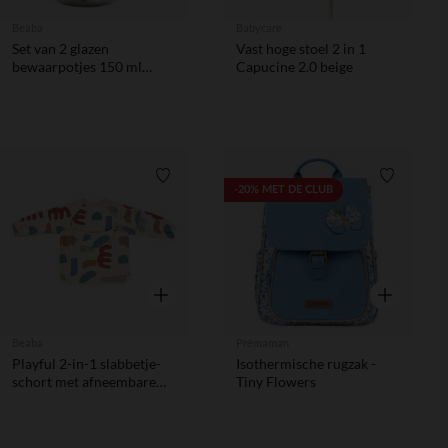
Beaba
Babycare
Set van 2 glazen
Vast hoge stoel 2 in 1
bewaarpotjes 150 ml
Capucine 2.0 beige
mineraal en saliegroen
Verlanglijstje.
Verlanglij
-20% MET DE CLUB
Snel overzicht
Snel overzic
Beaba
Prémaman
Playful 2-in-1 slabbetje-
Isothermische rugzak -
schort met afneembare
Tiny Flowers
mouwen