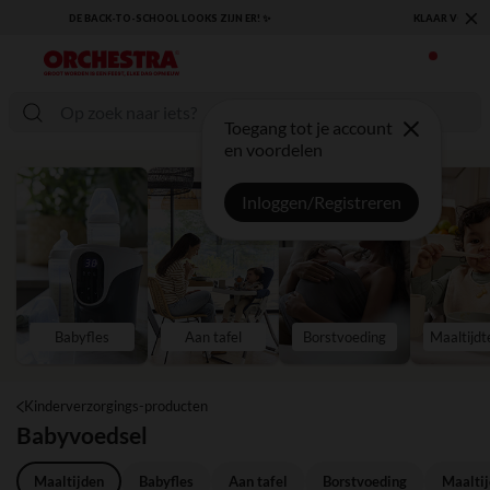
×
KLAAR VOOR DE TERUGKEER NAAR SCHOOL: ONTDEK ONZE ESSENTIALS ✏️🎒
Toegang tot je account
en voordelen
Inloggen/Registreren
Babyfles
Aan tafel
Borstvoeding
Maaltijdt
Kinderverzorgings-producten
Babyvoedsel
Maaltijden
Babyfles
Aan tafel
Borstvoeding
Maaltij