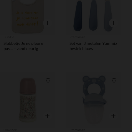
Snel overzicht
Snel overzic
BB&Co
Prémaman
Slabbetje Je ne pleure
Set van 3 metalen Yummix
pas… – zandkleurig
bestek blauw
Verlanglijstje.
Verlanglij
Snel overzicht
Snel overzic
Suavinex
Prémaman