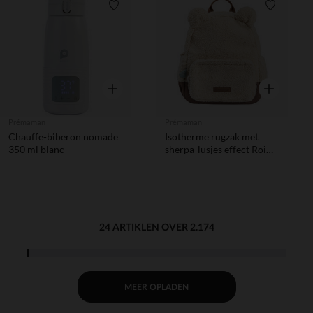
Verlanglijstje.
Verlanglij
Snel overzicht
Snel overzic
Prémaman
Prémaman
Chauffe-biberon nomade
Isotherme rugzak met
350 ml blanc
sherpa-lusjes effect Roi
des Forêts beige
24 ARTIKLEN OVER 2.174
MEER OPLADEN