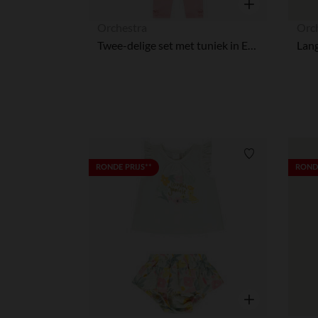
Snel overzicht
Orchestra
Orc
Twee-delige set met tuniek in Engels borduursel voor meisjes
Verlanglijstje.
RONDE PRIJS**
RONDE
Snel overzicht