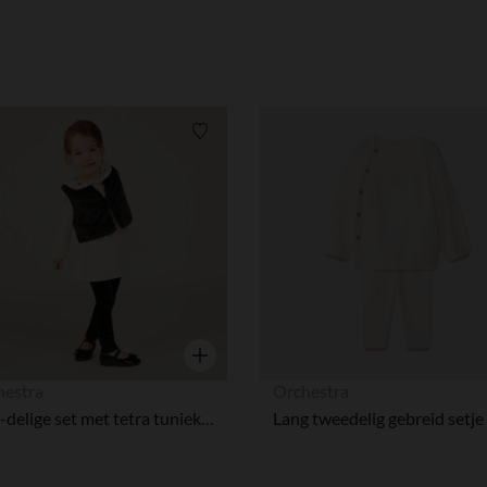
Verlanglijstje.
Snel overzicht
hestra
Orchestra
Drie-delige set met tetra tuniek voor babymeisje