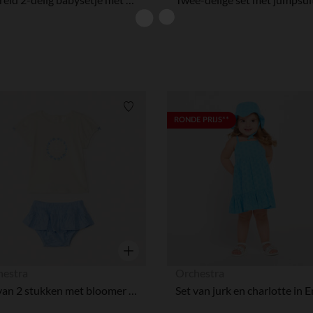
Verlanglijstje.
RONDE PRIJS**
Snel overzicht
hestra
Orchestra
Set van 2 stukken met bloomer in Engels borduurwerk voor babymeisjes