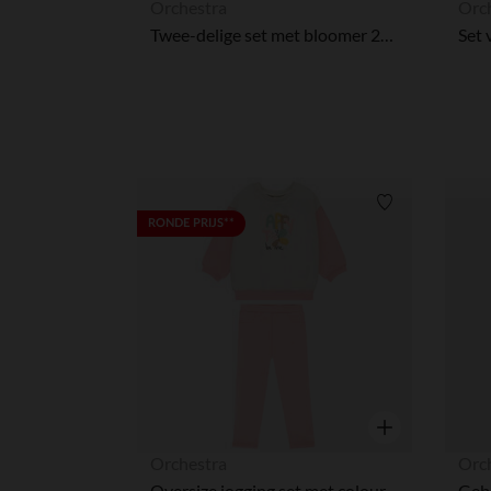
Orchestra
Orc
Twee-delige set met bloomer 2-in-1 voor meisjes
Verlanglijstje.
RONDE PRIJS**
Snel overzicht
Orchestra
Orc
Oversize jogging set met colour block effect voor meisjes