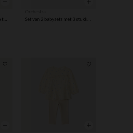
Snel overzicht
Snel overzicht
Orchestra
Twee-delige set met gebreide tule top en short voor babymeisjes
Set van 2 babysets met 3 stukken in jersey
Verlanglijstje.
Verlanglijstje.
Snel overzicht
Snel overzicht