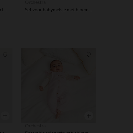
Orchestra
Set van 3 stuks muts, body en lange broek voor babyjongens
Set voor babymeisje met bloemenprint tuniek en legging
r wens aan te passen en te beheren, en zorgt ervoor dat aan de
Verlanglijstje.
Verlanglijstje.
Snel overzicht
Snel overzicht
Orchestra
Twee-delige set met jumpsuit + gebreid mutsje voor meisjesbaby's
Ensemble salopette et t-shirt manches longues motifs ourson pour bébé fille