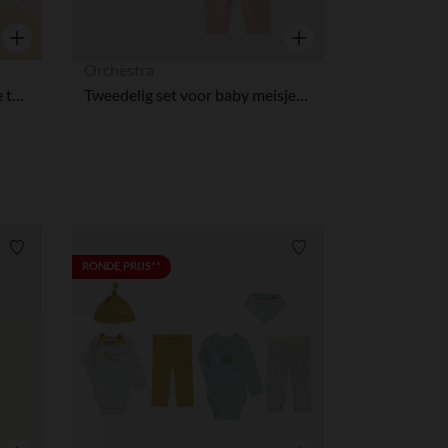
Snel overzicht
Snel overzicht
Orchestra
Jogging set met geborduurde teddybeer voor babymeisjes
Tweedelig set voor baby meisjes: rompertje met vesteffect en legging.
Verlanglijstje.
Verlanglijstje.
RONDE PRIJS**