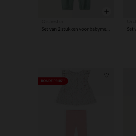
Snel overzicht
Orchestra
Orc
Set van 2 stukken voor babymeisjes, t-shirt en schattige salopette.
Verlanglijstje.
RONDE PRIJS**