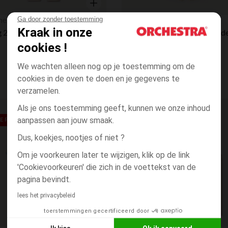
Snel overzicht
hestra
Orchestra
Ga door zonder toestemming
Kraak in onze
Lang 2-delig geribd jersey set met plantenprint voor meisjes écru
cookies !
We wachten alleen nog op je toestemming om de
cookies in de oven te doen en je gegevens te
verzamelen.
Als je ons toestemming geeft, kunnen we onze inhoud
Verlanglijstje.
aanpassen aan jouw smaak.
 PRIJS**
Dus, koekjes, nootjes of niet ?
Om je voorkeuren later te wijzigen, klik op de link
'Cookievoorkeuren' die zich in de voettekst van de
pagina bevindt.
lees het privacybeleid
toerstemmingen gecertificeerd door
Snel overzicht