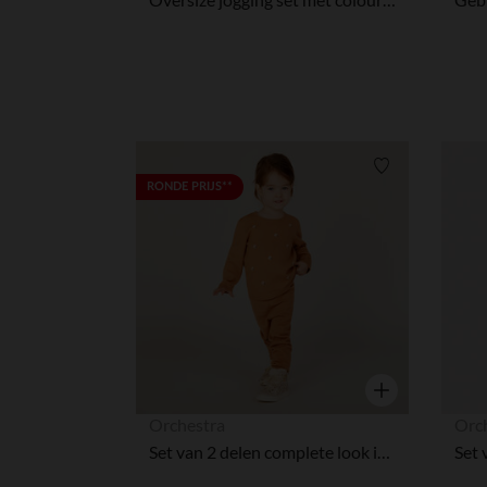
Verlanglijstje.
RONDE PRIJS**
Snel overzicht
Orchestra
Orc
Set van 2 delen complete look in breiwerk voor babymeisje