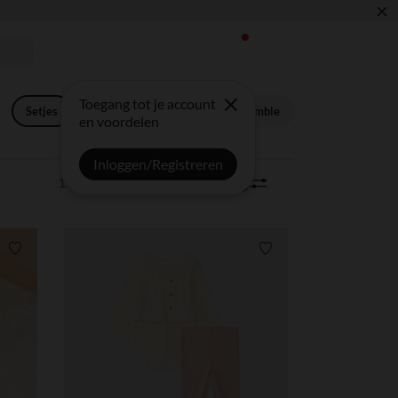
×
🎒
Toegang tot je account
Setjes
Lange ensemble
Korte ensemble
en voordelen
Inloggen/Registreren
133 artikels
Sorteren | Filter
0
Verlanglijstje.
Verlanglijstje.