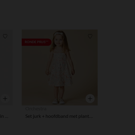
Verlanglijstje.
Verlanglijstje.
RONDE PRIJS**
Snel overzicht
Snel overzicht
Orchestra
Lang tweedelig gebreid setje in schuimsteek, uni beige voor baby
Set jurk + hoofdband met plantenprint voor baby meisjes