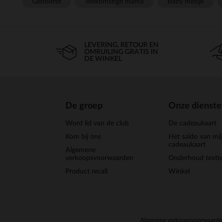
Geboorte
Toekomstige mama
Baby meisje
pantalon et d'un bande
pièces sont disponib
ludiques. La tu
Confectionnés dans 
LEVERING, RETOUR EN
OMRUILING GRATIS IN
confort optimal à votre b
DE WINKEL
Les
s
ensembles 2 pièces
De groep
Onze dienst
de nombreux modèles comp
Word lid van de club
De cadeaukaart
Vous pouvez choisir pa
Kom bij ons
Het saldo van mi
comme des boutons fantai
cadeaukaart
Algemene
mélangeant et assortis
verkoopsvoorwaarden
Onderhoud textie
Product recall
Winkel
Quand les beaux jours arr
et respirants
Optez pour un ensemb
Algemene verkoopsvoorwaard