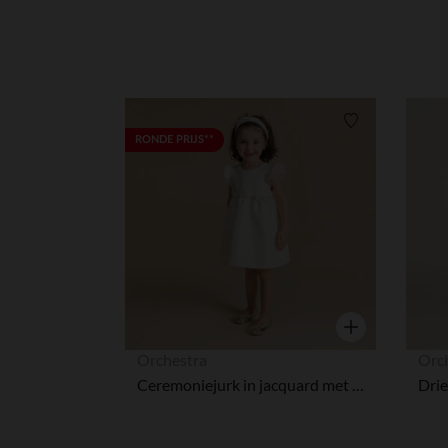
Verlanglijstje.
RONDE PRIJS**
Snel overzicht
Orchestra
Orc
Ceremoniejurk in jacquard met bloemen + hoge hoofdband voor meisjes