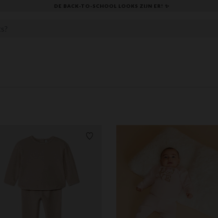
KLAAR VOOR DE TERUGKEER NAAR SCHOOL: ONTDEK ONZE ESSENTIALS ✏️
Verlanglijstje.