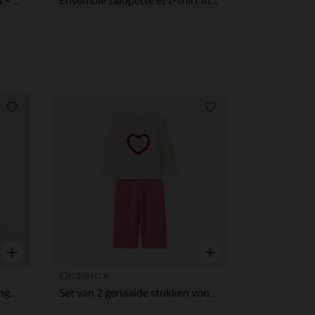
Verlanglijstje.
Verlanglijstje.
Snel overzicht
Snel overzicht
Orchestra
Set van jurk en charlotte in Engels borduursel voor meisjes
Set van 2 genaaide stukken voor babymeisje