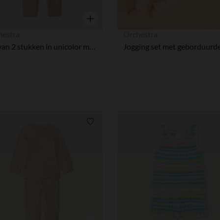
Snel overzicht
hestra
Orchestra
Set van 2 stukken in unicolor met een geprefabriceerde afwerking voor baby's
Verlanglijstje.