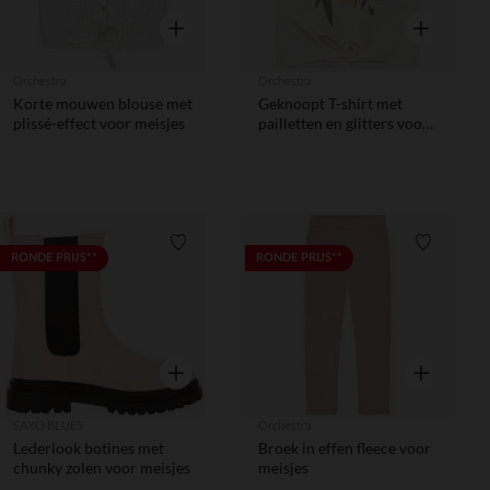
Snel overzicht
Snel overzic
Orchestra
Orchestra
Korte mouwen blouse met
Geknoopt T-shirt met
plissé-effect voor meisjes
pailletten en glitters voor
meisjes
Verlanglijstje.
Verlanglij
RONDE PRIJS**
RONDE PRIJS**
Snel overzicht
Snel overzic
SAXO BLUES
Orchestra
Lederlook botines met
Broek in effen fleece voor
chunky zolen voor meisjes
meisjes