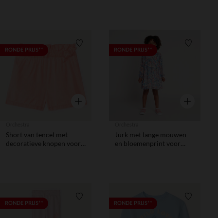
Verlanglijstje.
Verlanglij
RONDE PRIJS**
RONDE PRIJS**
Snel overzicht
Snel overzic
Orchestra
Orchestra
Short van tencel met
Jurk met lange mouwen
decoratieve knopen voor
en bloemenprint voor
meisjes
meisjes
Verlanglijstje.
Verlanglij
RONDE PRIJS**
RONDE PRIJS**