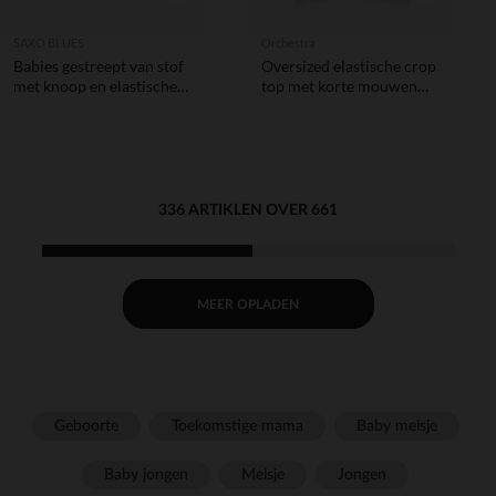
SAXO BLUES
Orchestra
Babies gestreept van stof
Oversized elastische crop
met knoop en elastische
top met korte mouwen
band meisjes
voor meisjes
336 ARTIKLEN OVER 661
MEER OPLADEN
Geboorte
Toekomstige mama
Baby meisje
Baby jongen
Meisje
Jongen