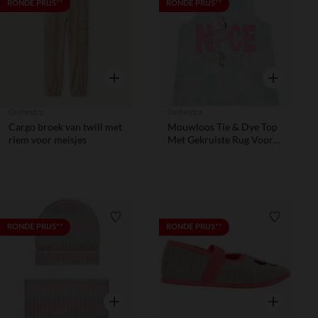
Verlanglijstje.
Verlanglij
RONDE PRIJS**
RONDE PRIJS**
Snel overzicht
Snel overzic
Orchestra
Orchestra
Cargo broek van twill met
Mouwloos Tie & Dye Top
riem voor meisjes
Met Gekruiste Rug Voor
Meisjes
Verlanglijstje.
Verlanglij
RONDE PRIJS**
RONDE PRIJS**
Snel overzicht
Snel overzic