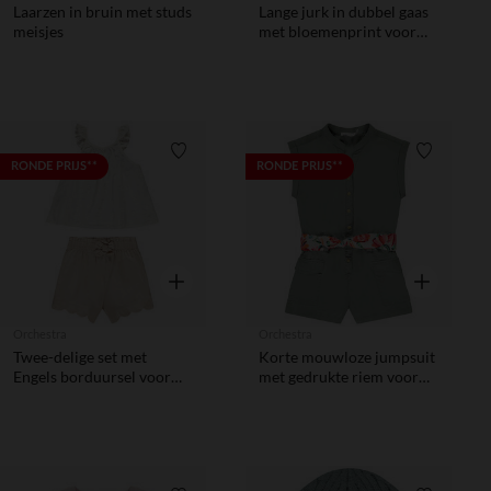
Laarzen in bruin met studs
Lange jurk in dubbel gaas
meisjes
met bloemenprint voor
meisjes
Verlanglijstje.
Verlanglij
RONDE PRIJS**
RONDE PRIJS**
Snel overzicht
Snel overzic
Orchestra
Orchestra
Twee-delige set met
Korte mouwloze jumpsuit
Engels borduursel voor
met gedrukte riem voor
meisjes
meisjes