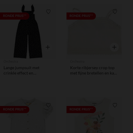
Verlanglijstje.
Verlanglij
RONDE PRIJS**
RONDE PRIJS**
Snel overzicht
Snel overzic
Orchestra
Orchestra
Lange jumpsuit met
Korte ribjersey crop top
crinkle effect en
met fijne bretellen en kant
stippenprint voor meisjes
voor meisjes
Verlanglijstje.
Verlanglij
RONDE PRIJS**
RONDE PRIJS**