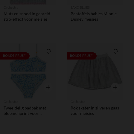
Orchestra
SAXO BLUES
Muts en snood in gebreid
Pantoffels babies Minnie
stro-effect voor meisjes
Disney meisjes
Verlanglijstje.
Verlanglij
RONDE PRIJS**
RONDE PRIJS**
Snel overzicht
Snel overzic
Orchestra
Orchestra
Twee-delig badpak met
Rok skater in zilveren gaas
bloemenprint voor
voor meisjes
meisjes