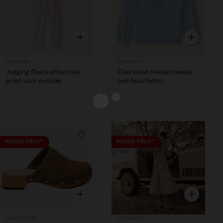
Snel overzicht
Snel overzic
Orchestra
Orchestra
Jogging fleece effen met
Oversized meisjes sweat
print voor meisjes
met bouclettes
Verlanglijstje.
Verlanglij
RONDE PRIJS**
RONDE PRIJS**
Snel overzicht
Snel overzic
SAXO BLUES
Orchestra