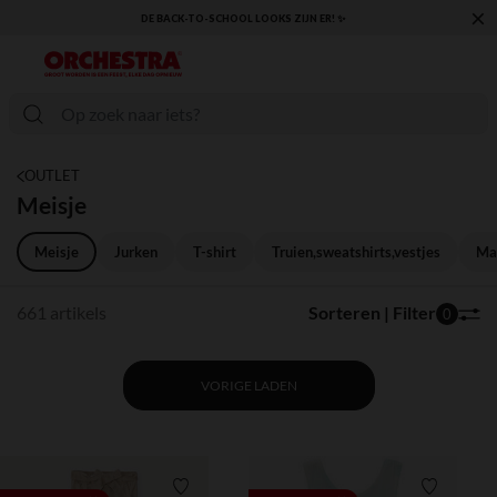
×
KLAAR VOOR DE TERUGKEER NAAR SCHOOL: ONTDEK ONZE ESSENTIALS ✏️🎒
OUTLET
Meisje
Meisje
Jurken
T-shirt
Truien,sweatshirts,vestjes
Man
661 artikels
Sorteren | Filter
0
VORIGE LADEN