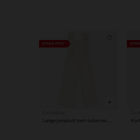
Verlanglijstje.
RONDE PRIJS**
RONDE
Snel overzicht
Orchestra
Orc
Lange jumpsuit met ruches en borduursel voor meisjes