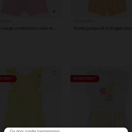
Snel overzicht
hestra
Orchestra
Effen serge combishort voor meisjes
Verlanglijstje.
 PRIJS**
RONDE PRIJS**
Ga door zonder toestemming