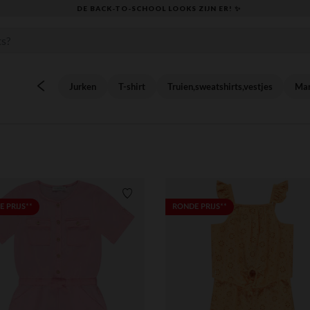
KLAAR VOOR DE TERUGKEER NAAR SCHOOL: ONTDEK ONZE ESSENTIALS ✏️
Jurken
T-shirt
Truien,sweatshirts,vestjes
Man
Verlanglijstje.
 PRIJS**
RONDE PRIJS**