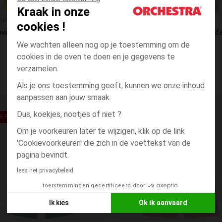
Kraak in onze
Snel overzicht
hestra
Orchestra
cookies !
Mouwloze combi-short met volant voor meisjes
We wachten alleen nog op je toestemming om de
cookies in de oven te doen en je gegevens te
verzamelen.
Als je ons toestemming geeft, kunnen we onze inhoud
aanpassen aan jouw smaak.
Verlanglijstje.
Dus, koekjes, nootjes of niet ?
 PRIJS**
RONDE PRIJS**
Om je voorkeuren later te wijzigen, klik op de link
'Cookievoorkeuren' die zich in de voettekst van de
pagina bevindt.
lees het privacybeleid
toerstemmingen gecertificeerd door
Ik kies
Ok ik aanvaard
Axeptio consent
Toestemmingsbeheerplatform: Personaliseer uw opties
Snel overzicht