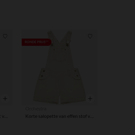
Verlanglijstje.
Verlanglijstje.
RONDE PRIJS**
Snel overzicht
Snel overzicht
Orchestra
Korte 2-delige gestreepte set voor meisjes
Korte salopette van effen stof voor meisjes