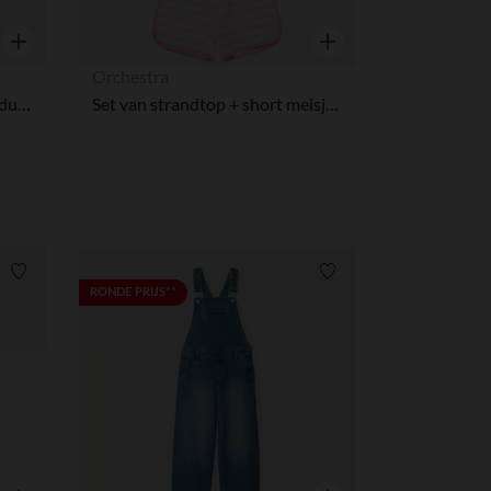
Snel overzicht
Snel overzicht
Orchestra
Korte jumpsuit in Engels borduursel voor meisjes
Set van strandtop + short meisjes
Verlanglijstje.
Verlanglijstje.
RONDE PRIJS**