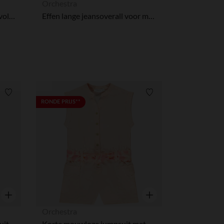
Orchestra
Mouwloze combi-short met volant voor meisjes
Effen lange jeansoverall voor meisje
r wens aan te passen en te beheren, en zorgt ervoor dat aan de
Verlanglijstje.
Verlanglijstje.
RONDE PRIJS**
Snel overzicht
Snel overzicht
Orchestra
Ceremonieel jacquard jumpsuit voor meisjes
Korte mouwloze jumpsuit met gedrukte riem voor meisjes