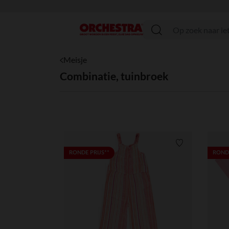
menu
Meisje
Combinatie, tuinbroek
Verlanglijstje.
RONDE PRIJS**
RONDE