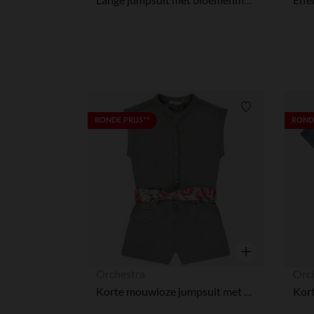
Verlanglijstje.
RONDE PRIJS**
RONDE
Snel overzicht
Orchestra
Orc
Korte mouwloze jumpsuit met gedrukte riem voor meisjes