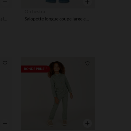
Snel overzicht
Snel overzicht
Orchestra
Korte jumpsuit 2 in 1 in fantasie jersey meisjes
Salopette longue coupe large en jean fille
Verlanglijstje.
Verlanglijstje.
RONDE PRIJS**
Snel overzicht
Snel overzicht