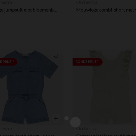
hestra
Orchestra
Lange jumpsuit met bloemenborduursel voor meisjes
Ons platform stelt u in staat om uw privacy-instellingen naa
Verlanglijstje.
 PRIJS**
RONDE PRIJS**
Snel overzicht
hestra
Orchestra
Effen serge combishort voor meisjes