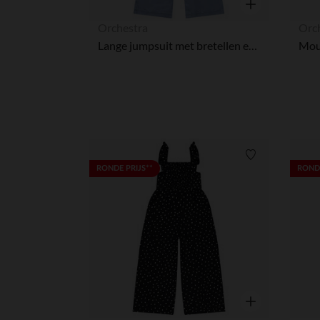
Snel overzicht
Orchestra
Orc
Lange jumpsuit met bretellen en kokosknopen voor meisjes
Verlanglijstje.
RONDE PRIJS**
RONDE
Snel overzicht