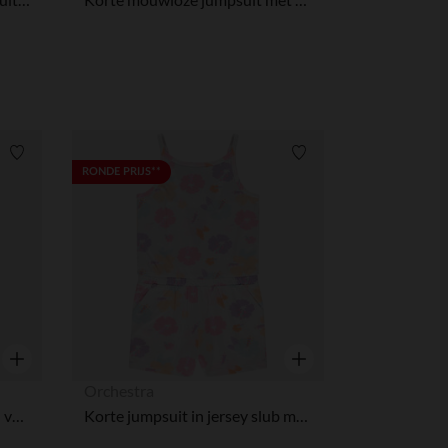
Verlanglijstje.
Verlanglijstje.
RONDE PRIJS**
Snel overzicht
Snel overzicht
Orchestra
Lange jumpsuit met bloemen voor meisjes
Korte jumpsuit in jersey slub met bloemenprint voor meisjes