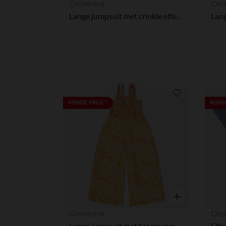
Orchestra
Orc
Lange jumpsuit met crinkle effect en stippenprint voor meisjes
Verlanglijstje.
RONDE PRIJS**
RONDE
Snel overzicht
Orchestra
Orc
Lange jumpsuit met bloemenmotief voor meisjes