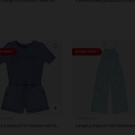
Verlanglijstje.
 PRIJS**
RONDE PRIJS**
Snel overzicht
hestra
Orchestra
Korte jumpsuit in viscose met borduursel meisjes