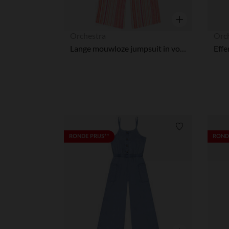
Snel overzicht
Orchestra
Orc
Lange mouwloze jumpsuit in voile met gestreept patroon voor meisjes
Verlanglijstje.
RONDE PRIJS**
RONDE