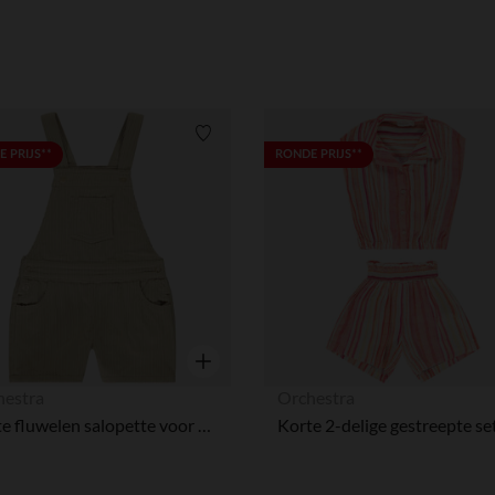
Verlanglijstje.
 PRIJS**
RONDE PRIJS**
Snel overzicht
hestra
Orchestra
Korte fluwelen salopette voor meisjes