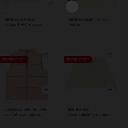
Orchestra
Orchestra
Perfecto in fleece
Perfecte denim jas voor
jacquard voor meisjes
meisjes
Verlanglijstje.
Verlanglij
RONDE PRIJS**
RONDE PRIJS**
Snel overzicht
Snel overzic
Orchestra
Orchestra
Donsjas zonder mouwen
Jeansjas met
van stof voor meisjes
bloemenprint en ronde
kraag voor meisjes