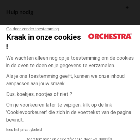
Hulp nodig
Ga door zonder toestemming
Kraak in onze cookies
!
De cadeaukaart
We wachten alleen nog op je toestemming om de cookies
in de oven te doen en je gegevens te verzamelen.
Als je ons toestemming geeft, kunnen we onze inhoud
aanpassen aan jouw smaak.
Algemene verkoopsvoorwaarden
Dus, koekjes, nootjes of niet ?
Wettelijke bepalingen
*Commerciële aanbiedingen
Om je voorkeuren later te wijzigen, klik op de link
Persoonsgegevens
'Cookievoorkeuren' die zich in de voettekst van de pagina
Cookies beheren
bevindt.
Toegankelijkheid: niet conform
lees het privacybeleid
Orchestra houdt zich aan de deontologische code van de Franse Federatie
toerstemmingen gecertificeerd door