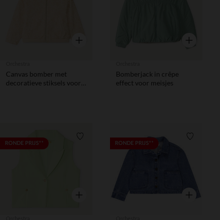
Snel overzicht
Snel overzic
Orchestra
Orchestra
Canvas bomber met
Bomberjack in crêpe
decoratieve stiksels voor
effect voor meisjes
meisjes
Verlanglijstje.
Verlanglij
RONDE PRIJS**
RONDE PRIJS**
Snel overzicht
Snel overzic
Orchestra
Orchestra