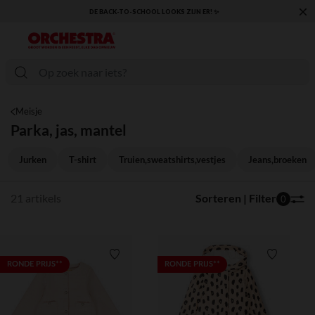
×
 BACK-TO-SCHOOL LOOKS ZIJN ER! ✨
KLAAR VOOR DE TERUGKEER NAA
Meisje
Parka, jas, mantel
Jurken
T-shirt
Truien,sweatshirts,vestjes
Jeans,broeken
21 artikels
Sorteren | Filter
0
Verlanglijstje.
Verlanglij
RONDE PRIJS**
RONDE PRIJS**