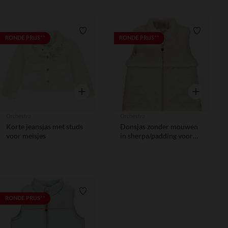
Verlanglijstje.
Verlanglij
RONDE PRIJS**
RONDE PRIJS**
Snel overzicht
Snel overzic
Orchestra
Orchestra
Korte jeansjas met studs
Donsjas zonder mouwen
voor meisjes
in sherpa/padding voor
meisjes
Verlanglijstje.
RONDE PRIJS**