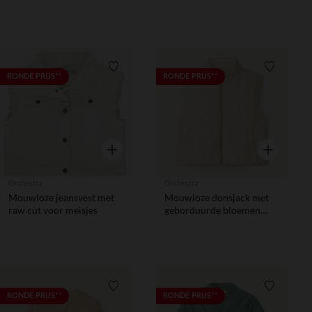
Verlanglijstje.
Verlanglij
RONDE PRIJS**
RONDE PRIJS**
Snel overzicht
Snel overzic
Orchestra
Orchestra
Mouwloze jeansvest met
Mouwloze donsjack met
raw cut voor meisjes
geborduurde bloemen
voor meisjes
Verlanglijstje.
Verlanglij
RONDE PRIJS**
RONDE PRIJS**