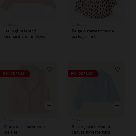
Snel overzicht
Snel overzic
Orchestra
Orchestra
Jas in glinsterend
Beige waterafstotende
jacquard voor meisjes
parkajas met
luipaardprint voor meisjes
Verlanglijstje.
Verlanglij
RONDE PRIJS**
RONDE PRIJS**
Snel overzicht
Snel overzic
Orchestra
Orchestra
Mouwloze blazer voor
Blazer jacket in solid
meisjes
canvas style for girls