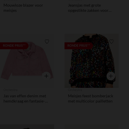
Mouwloze blazer voor
Jeansjas met grote
meisjes
opgestikte zakken voor
meisjes
Verlanglijstje.
Verlanglij
RONDE PRIJS**
RONDE PRIJS**
Snel overzicht
Snel overzic
Orchestra
Orchestra
Jas van effen denim met
Meisjes feest bomberjack
hemdkraag en fantasie-
met multicolor pailletten
nieten voor meisjes