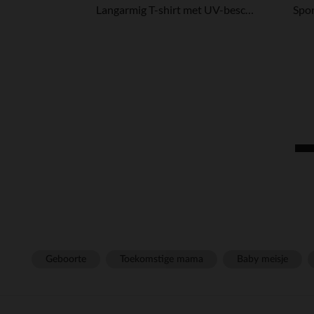
Langarmig T-shirt met UV-bescherming SPF 50+ voor meisjes
Geboorte
Toekomstige mama
Baby meisje