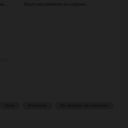
Perfecto in fleece jacquard meisjes
Short met pailletten en satijnen voering voor meisjes
Slaap
Prémaman
De adviezen van Orchestra