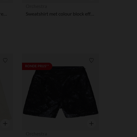
Snel overzicht
Snel overzicht
Orchestra
Slippers met meerkleurige strepen meisjes met elastisch bandje volgens maat
Sweatshirt met colour block effect Stitch Disney meisjes
Verlanglijstje.
Verlanglijstje.
RONDE PRIJS**
Snel overzicht
Snel overzicht
Orchestra