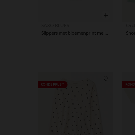
Snel overzicht
SAXO BLUES
Orc
Slippers met bloemenprint meisjes met bandje volgens leeftijd
Verlanglijstje.
RONDE PRIJS**
RONDE