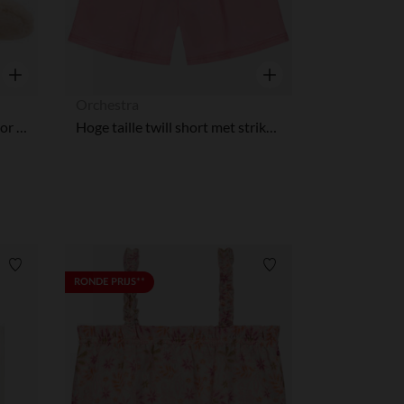
Snel overzicht
Snel overzicht
Orchestra
Petite casquette van bont voor meisjes
Hoge taille twill short met strikceintuur meisjes
Verlanglijstje.
Verlanglijstje.
RONDE PRIJS**