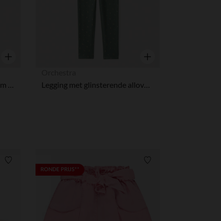
Snel overzicht
Snel overzicht
Orchestra
Cargo broek van twill met riem meisjes
Legging met glinsterende alloverprint en sherpa-voering meisjes
Verlanglijstje.
Verlanglijstje.
RONDE PRIJS**