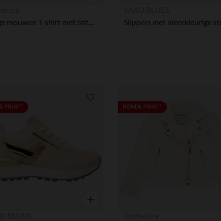
Snel overzicht
hestra
SAXO BLUES
Lange mouwen T-shirt met Stitch print meisjes
Verlanglijstje.
 PRIJS**
RONDE PRIJS**
Snel overzicht
O BLUES
Orchestra