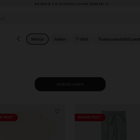
KLAAR VOOR DE TERUGKEER NAAR SCHOOL: ONTDEK ONZE ESSENTIALS ✏️
Meisje
Jurken
T-shirt
Truien,sweatshirts,ves
VORIGE LADEN
Verlanglijstje.
 PRIJS**
RONDE PRIJS**