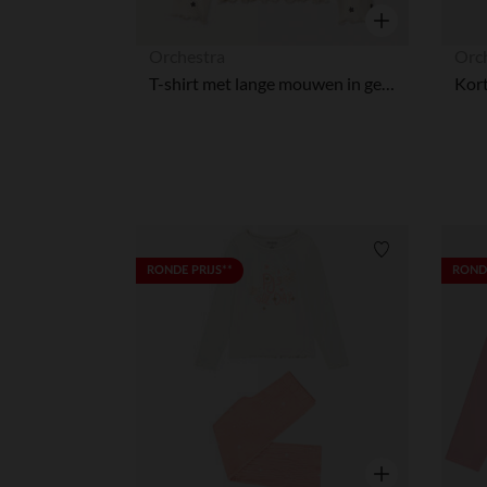
Snel overzicht
Orchestra
Orc
T-shirt met lange mouwen in geribbelde jersey met bloemenprint meisjes
Verlanglijstje.
RONDE PRIJS**
RONDE