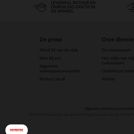
LEVERING, RETOUR EN
OMRUILING GRATIS IN
DE WINKEL
De groep
Onze dienst
Word lid van de club
De cadeaukaart
Kom bij ons
Het saldo van mi
cadeaukaart
Algemene
verkoopsvoorwaarden
Onderhoud textie
Product recall
Winkel
Algemene verkoopsvoorwaard
Orchestra houdt zich aan de deontologische code van de Franse Fe