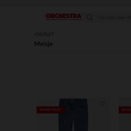
menu
OUTLET
Meisje
Verlanglijstje.
RONDE PRIJS**
RONDE