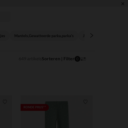
×
🎒
tjes
Mantels,Gewatteerde parka,parka's
Jeans,broeken
Leggin
649 artikels
Sorteren | Filter
0
Verlanglijstje.
Verlanglijstje.
RONDE PRIJS**