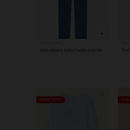
Snel overzicht
Orchestra
Orc
Jean skinny taille haute avec détails en sequins fille
Verlanglijstje.
RONDE PRIJS**
RONDE