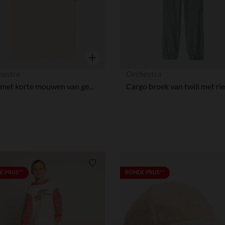
Snel overzicht
hestra
Orchestra
Trui met korte mouwen van gebreide opengewerkte stof meisjes
Verlanglijstje.
 PRIJS**
RONDE PRIJS**