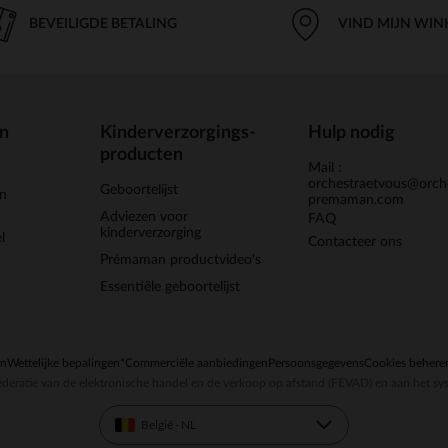
BEVEILIGDE BETALING
VIND MIJN WIN
en
Kinderverzorgings-
Hulp nodig
producten
Mail :
orchestraetvous@orch
Geboortelijst
jn
premaman.com
Adviezen voor
FAQ
kinderverzorging
l
Contacteer ons
Prémaman productvideo's
Essentiële geboortelijst
en
Wettelijke bepalingen
*Commerciële aanbiedingen
Persoonsgegevens
Cookies behere
deratie van de elektronische handel en de verkoop op afstand (FEVAD) en aan het sy
België - NL