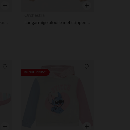
Snel overzicht
Snel overzicht
Orchestra
Babies van stof en lurex met knoop en elastische band meisjes
Langarmige blouse met stippen, 2-in-1 effect meisjes
Verlanglijstje.
Verlanglijstje.
RONDE PRIJS**