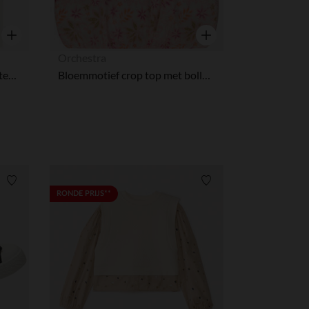
r wens aan te passen en te beheren, en zorgt ervoor dat aan de
Snel overzicht
Snel overzicht
Orchestra
Geknoopt T-shirt met pailletten en glitters meisjes
Bloemmotief crop top met bolleffect meisjes
Verlanglijstje.
Verlanglijstje.
RONDE PRIJS**