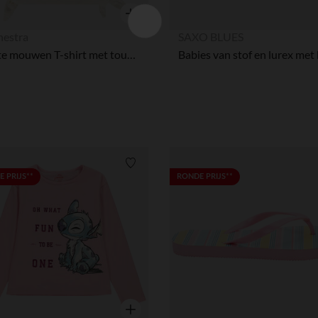
Snel overzicht
hestra
SAXO BLUES
Korte mouwen T-shirt met toucan borduursel en knopen meisjes
Verlanglijstje.
 PRIJS**
RONDE PRIJS**