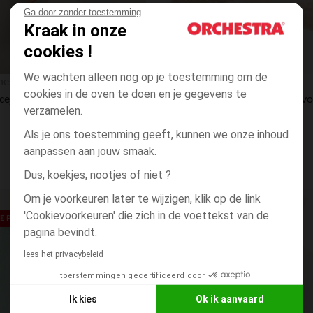
Ga door zonder toestemming
Kraak in onze
cookies !
Snel overzicht
We wachten alleen nog op je toestemming om de
hestra
Orchestra
cookies in de oven te doen en je gegevens te
Fleecejurk met kap en colourblock effect meisjes
verzamelen.
Als je ons toestemming geeft, kunnen we onze inhoud
aanpassen aan jouw smaak.
Dus, koekjes, nootjes of niet ?
Om je voorkeuren later te wijzigen, klik op de link
Verlanglijstje.
'Cookievoorkeuren' die zich in de voettekst van de
 PRIJS**
RONDE PRIJS**
pagina bevindt.
lees het privacybeleid
toerstemmingen gecertificeerd door
Ik kies
Ok ik aanvaard