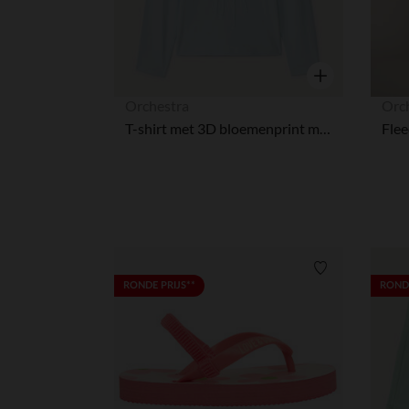
Snel overzicht
Orchestra
Orc
T-shirt met 3D bloemenprint meisjes met lange mouwen
Verlanglijstje.
RONDE PRIJS**
RONDE