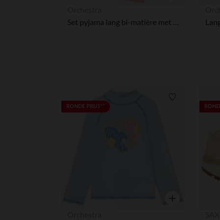
Snel overzicht
Orchestra
Orc
Set pyjama lang bi-matière met glinsterende sterren meisjes
Verlanglijstje.
RONDE PRIJS**
RONDE
Snel overzicht
Orchestra
SAX