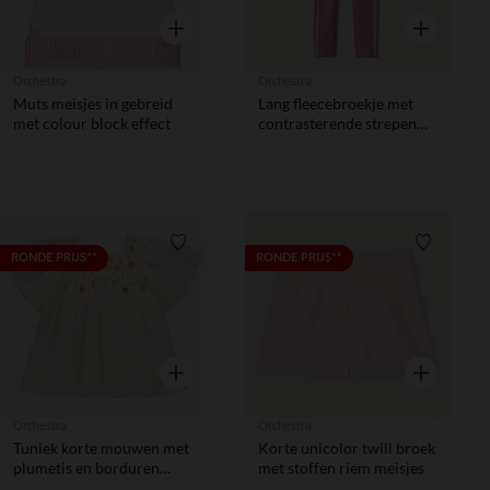
Snel overzicht
Snel overzic
Orchestra
Orchestra
Muts meisjes in gebreid
Lang fleecebroekje met
met colour block effect
contrasterende strepen
meisjes
Verlanglijstje.
Verlanglij
RONDE PRIJS**
RONDE PRIJS**
Snel overzicht
Snel overzic
Orchestra
Orchestra
Tuniek korte mouwen met
Korte unicolor twill broek
plumetis en borduren
met stoffen riem meisjes
meisjes