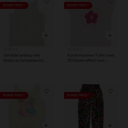
Verlanglijstje.
Verlanglij
RONDE PRIJS**
RONDE PRIJS**
Snel overzicht
Snel overzic
Orchestra
Orchestra
Geribde tanktop met
Korte mouwen T-shirt met
feston en fantasieprint
3D bloem effect voor
meisjes
meisjes
Verlanglijstje.
Verlanglij
RONDE PRIJS**
RONDE PRIJS**
Snel overzicht
Snel overzic