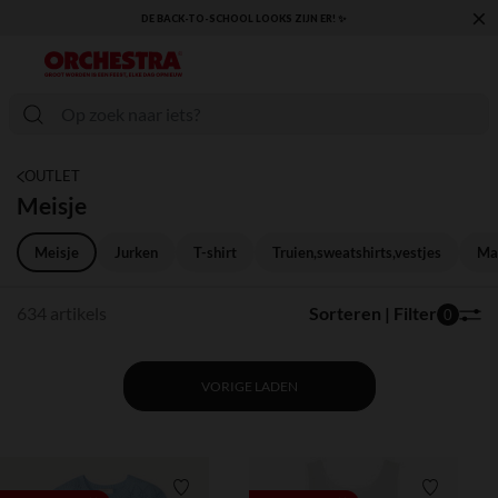
×
KLAAR VOOR DE TERUGKEER NAAR SCHOOL: ONTDEK ONZE ESSENTIALS ✏️🎒
OUTLET
Meisje
Meisje
Jurken
T-shirt
Truien,sweatshirts,vestjes
Man
634 artikels
Sorteren | Filter
0
VORIGE LADEN