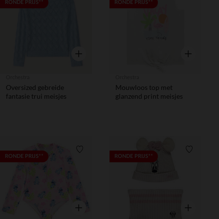
Verlanglijstje.
Verlanglij
RONDE PRIJS**
RONDE PRIJS**
Snel overzicht
Snel overzic
Orchestra
Orchestra
Oversized gebreide
Mouwloos top met
fantasie trui meisjes
glanzend print meisjes
Verlanglijstje.
Verlanglij
RONDE PRIJS**
RONDE PRIJS**
Snel overzicht
Snel overzic