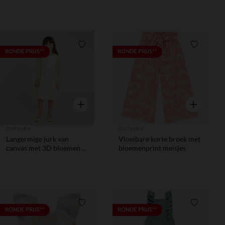
Verlanglijstje.
Verlanglij
RONDE PRIJS**
RONDE PRIJS**
Snel overzicht
Snel overzic
Orchestra
Orchestra
Langermige jurk van
Vloeibare korte broek met
canvas met 3D bloemen
bloemenprint meisjes
meisjes
Verlanglijstje.
Verlanglij
RONDE PRIJS**
RONDE PRIJS**