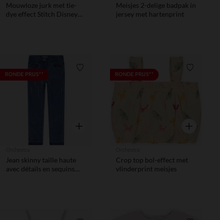
Mouwloze jurk met tie-
Meisjes 2-delige badpak in
dye effect Stitch Disney
jersey met hartenprint
meisjes
Verlanglijstje.
Verlanglij
RONDE PRIJS**
RONDE PRIJS**
Snel overzicht
Snel overzic
Orchestra
Orchestra
Jean skinny taille haute
Crop top bol-effect met
avec détails en sequins
vlinderprint meisjes
fille