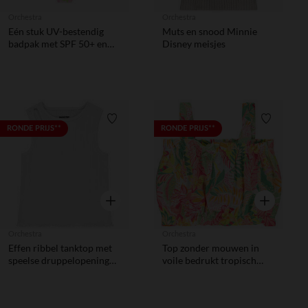
Orchestra
Orchestra
Eén stuk UV-bestendig
Muts en snood Minnie
badpak met SPF 50+ en
Disney meisjes
Stitch Disney-print voor
meisjes
Verlanglijstje.
Verlanglij
RONDE PRIJS**
RONDE PRIJS**
Snel overzicht
Snel overzic
Orchestra
Orchestra
Effen ribbel tanktop met
Top zonder mouwen in
speelse druppelopening
voile bedrukt tropisch
meisjes
meisjes