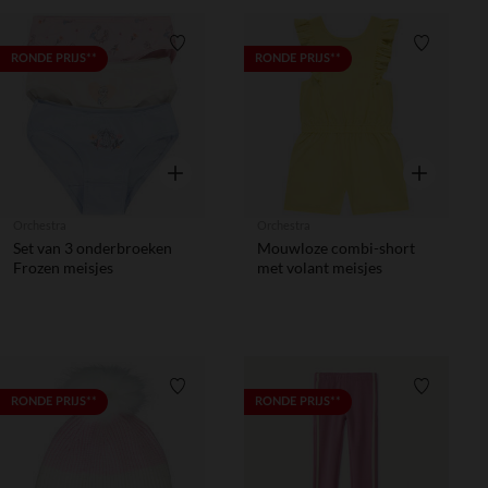
Verlanglijstje.
Verlanglij
RONDE PRIJS**
RONDE PRIJS**
Snel overzicht
Snel overzic
Orchestra
Orchestra
Set van 3 onderbroeken
Mouwloze combi-short
Frozen meisjes
met volant meisjes
Verlanglijstje.
Verlanglij
RONDE PRIJS**
RONDE PRIJS**