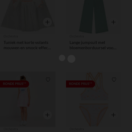
Snel overzicht
Snel overzic
Orchestra
Orchestra
Tuniek met korte volants
Lange jumpsuit met
mouwen en smock-effect
bloemenborduursel voor
meisjes
meisjes
Verlanglijstje.
Verlanglij
RONDE PRIJS**
RONDE PRIJS**
Snel overzicht
Snel overzic
Orchestra
Orchestra