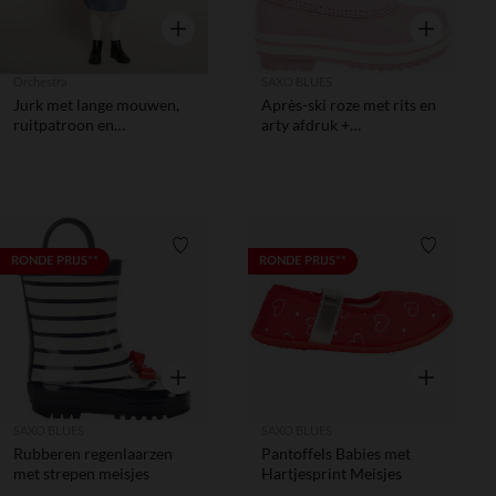
Snel overzicht
Snel overzic
Orchestra
SAXO BLUES
Jurk met lange mouwen,
Après-ski roze met rits en
ruitpatroon en
arty afdruk +
bloemenprint meisjes
aantrekkoord meisjes
Verlanglijstje.
Verlanglij
RONDE PRIJS**
RONDE PRIJS**
Snel overzicht
Snel overzic
SAXO BLUES
SAXO BLUES
Rubberen regenlaarzen
Pantoffels Babies met
met strepen meisjes
Hartjesprint Meisjes