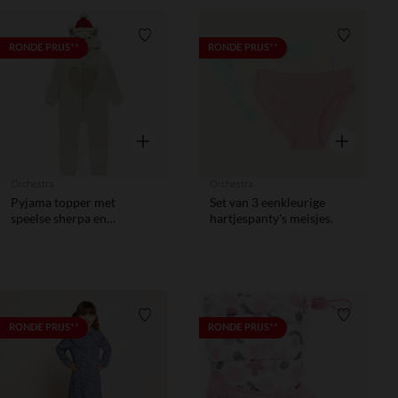
Verlanglijstje.
Verlanglij
RONDE PRIJS**
RONDE PRIJS**
Snel overzicht
Snel overzic
Orchestra
Orchestra
Pyjama topper met
Set van 3 eenkleurige
speelse sherpa en
hartjespanty's meisjes.
kerstbeer meisjes
Verlanglijstje.
Verlanglij
RONDE PRIJS**
RONDE PRIJS**