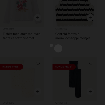
Snel overzicht
Snel overzic
Orchestra
Orchestra
T-shirt met lange mouwen,
Gebreid fantasie
fantasie softprint met
mouwloos topje meisjes
glitterdetails, meisjes
Verlanglijstje.
Verlanglij
RONDE PRIJS**
RONDE PRIJS**
Snel overzicht
Snel overzic
Orchestra
Orchestra