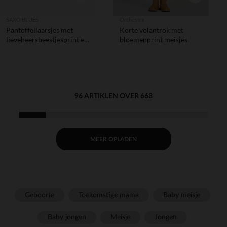
SAXO BLUES
Orchestra
Pantoffellaarsjes met
Korte volantrok met
lieveheersbeestjesprint en
bloemenprint meisjes
klittenband voor
babymeisjes
96 ARTIKLEN OVER 668
MEER OPLADEN
Geboorte
Toekomstige mama
Baby meisje
Baby jongen
Meisje
Jongen