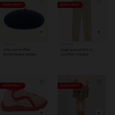
Verlanglijstje.
Verlanglij
RONDE PRIJS**
RONDE PRIJS**
Snel overzicht
Snel overzic
Orchestra
Orchestra
vilten baret effen
Legging goud slim in
donkerblauw meisjes
kunstleer meisjes
Verlanglijstje.
Verlanglij
RONDE PRIJS**
RONDE PRIJS**
Snel overzicht
Snel overzic