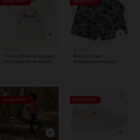
Verlanglijstje.
Verlanglij
RONDE PRIJS**
RONDE PRIJS**
Snel overzicht
Snel overzic
Orchestra
Orchestra
T-shirt met korte mouwen
Rok-short met
met fotoprint van paarden
bloemenprint meisjes
meisjes
Verlanglijstje.
Verlanglij
RONDE PRIJS**
RONDE PRIJS**
Snel overzicht
Snel overzic