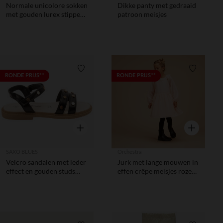
Normale unicolore sokken
Dikke panty met gedraaid
met gouden lurex stippen
patroon meisjes
meisjes
Verlanglijstje.
Verlanglij
RONDE PRIJS**
RONDE PRIJS**
Snel overzicht
Snel overzic
SAXO BLUES
Orchestra
Velcro sandalen met leder
Jurk met lange mouwen in
effect en gouden studs
effen crêpe meisjes roze
meisjes
kleur