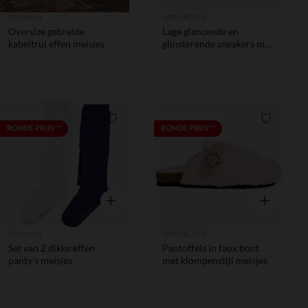
Orchestra
SAXO BLUES
Oversize gebreide
Lage glanzende en
kabeltrui effen meisjes
glinsterende sneakers met
rits voor meisjes
Verlanglijstje.
Verlanglij
RONDE PRIJS**
RONDE PRIJS**
Snel overzicht
Snel overzic
Orchestra
SAXO BLUES
Set van 2 dikke effen
Pantoffels in faux bont
panty's meisjes
met klompenstijl meisjes