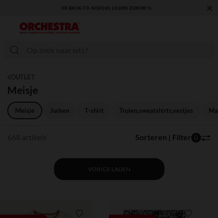
×
KLAAR VOOR DE TERUGKEER NAAR SCHOOL: ONTDEK ONZE ESSENTIALS ✏️🎒
OUTLET
Meisje
Meisje
Jurken
T-shirt
Truien,sweatshirts,vestjes
Man
668 artikels
Sorteren | Filter
0
VORIGE LADEN