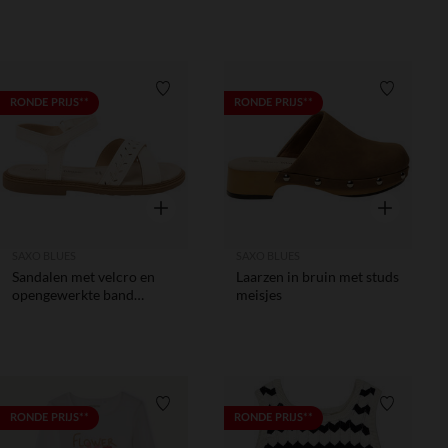
Verlanglijstje.
Verlanglij
RONDE PRIJS**
RONDE PRIJS**
Snel overzicht
Snel overzic
SAXO BLUES
SAXO BLUES
Sandalen met velcro en
Laarzen in bruin met studs
opengewerkte band
meisjes
meisjes
Verlanglijstje.
Verlanglij
RONDE PRIJS**
RONDE PRIJS**