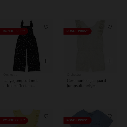
Verlanglijstje.
Verlanglij
RONDE PRIJS**
RONDE PRIJS**
Snel overzicht
Snel overzic
Orchestra
Orchestra
Lange jumpsuit met
Ceremonieel jacquard
crinkle effect en
jumpsuit meisjes
stippenprint meisjes
Verlanglijstje.
Verlanglij
RONDE PRIJS**
RONDE PRIJS**