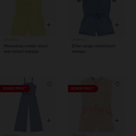
Snel overzicht
Snel overzic
Orchestra
Orchestra
Mouwloze combi-short
Effen serge combishort
met volant meisjes
meisjes
Verlanglijstje.
Verlanglij
RONDE PRIJS**
RONDE PRIJS**
Snel overzicht
Snel overzic
Orchestra
Orchestra