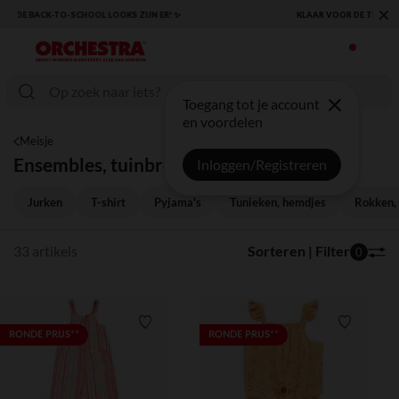
×
KLAAR VOOR DE TERUGKEER NAAR SCHOOL: ONTDEK ONZE ESSENTIALS ✏️🎒
Toegang tot je account
en voordelen
Meisje
Ensembles, tuinbroeken
Inloggen/Registreren
Jurken
T-shirt
Pyjama's
Tunieken, hemdjes
Rokken, 
33 artikels
Sorteren | Filter
0
Verlanglijstje.
Verlanglij
RONDE PRIJS**
RONDE PRIJS**