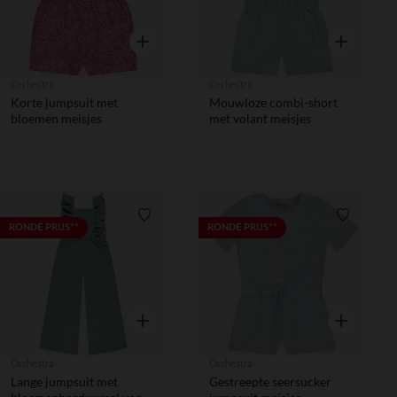
Snel overzicht
Snel overzic
Orchestra
Orchestra
Korte jumpsuit met
Mouwloze combi-short
bloemen meisjes
met volant meisjes
Verlanglijstje.
Verlanglij
RONDE PRIJS**
RONDE PRIJS**
Snel overzicht
Snel overzic
Orchestra
Orchestra
Lange jumpsuit met
Gestreepte seersucker