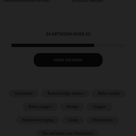
bloemenborduursel voor
jumpsuit meisjes
meisjes
24 ARTIKLEN OVER 33
MEER OPLADEN
Geboorte
Toekomstige mama
Baby meisje
Baby jongen
Meisje
Jongen
Kinderverzorging
Slaap
Prémaman
De adviezen van Orchestra