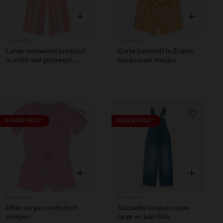
Snel overzicht
Snel overzic
Orchestra
Orchestra
Lange mouwloze jumpsuit
Korte jumpsuit in Engels
in voile met gestreept
borduursel meisjes
patroon meisjes
Verlanglijstje.
Verlanglij
RONDE PRIJS**
RONDE PRIJS**
Snel overzicht
Snel overzic
Orchestra
Orchestra
Effen serge combishort
Salopette longue coupe
meisjes
large en jean fille