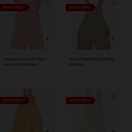
Verlanglijstje.
Verlanglij
RONDE PRIJS**
RONDE PRIJS**
Snel overzicht
Snel overzic
Orchestra
Orchestra
Mouwloze combi-short
Korte fluwelen salopette
met volant meisjes
meisjes
Verlanglijstje.
Verlanglij
RONDE PRIJS**
RONDE PRIJS**
Snel overzicht
Snel overzic