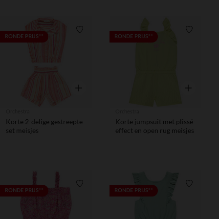
Verlanglijstje.
Verlanglij
RONDE PRIJS**
RONDE PRIJS**
Snel overzicht
Snel overzic
Orchestra
Orchestra
Korte 2-delige gestreepte
Korte jumpsuit met plissé-
set meisjes
effect en open rug meisjes
Verlanglijstje.
Verlanglij
RONDE PRIJS**
RONDE PRIJS**