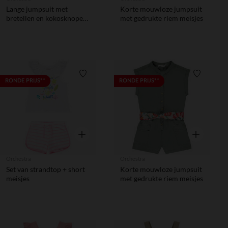
Lange jumpsuit met
Korte mouwloze jumpsuit
bretellen en kokosknopen
met gedrukte riem meisjes
meisjes
Verlanglijstje.
Verlanglij
RONDE PRIJS**
RONDE PRIJS**
Snel overzicht
Snel overzic
Orchestra
Orchestra
Set van strandtop + short
Korte mouwloze jumpsuit
meisjes
met gedrukte riem meisjes