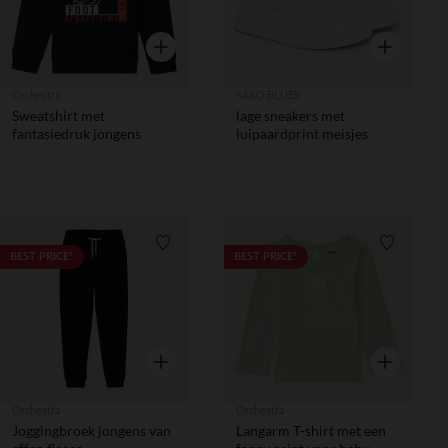
Snel overzicht
Snel overzic
Orchestra
SAXO BLUES
Sweatshirt met
lage sneakers met
fantasiedruk jongens
luipaardprint meisjes
Verlanglijstje.
Verlanglij
BEST PRICE*
BEST PRICE*
Snel overzicht
Snel overzic
Orchestra
Orchestra
Joggingbroek jongens van
Langarm T-shirt met een