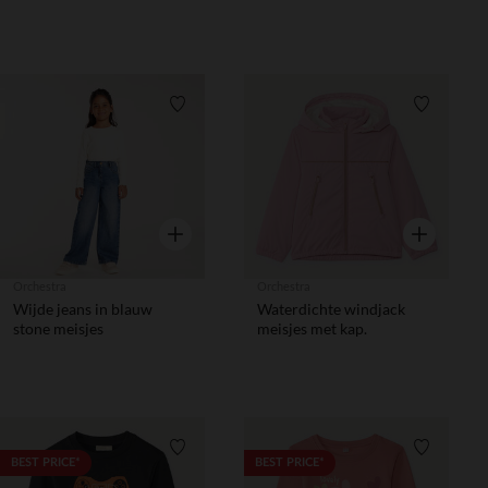
jongens
Verlanglijstje.
Verlanglij
Snel overzicht
Snel overzic
Orchestra
Orchestra
Wijde jeans in blauw
Waterdichte windjack
stone meisjes
meisjes met kap.
Verlanglijstje.
Verlanglij
BEST PRICE*
BEST PRICE*