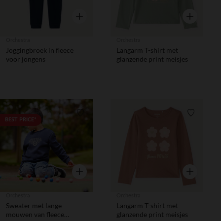
Snel overzicht
Snel overzic
Orchestra
Orchestra
Joggingbroek in fleece
Langarm T-shirt met
voor jongens
glanzende print meisjes
Verlanglijstje.
Verlanglij
BEST PRICE*
Snel overzicht
Snel overzic
Orchestra
Orchestra
Sweater met lange
Langarm T-shirt met
mouwen van fleece
glanzende print meisjes