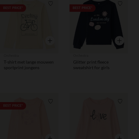
Verlanglijstje.
Verlanglij
BEST PRICE*
BEST PRICE*
Snel overzicht
Snel overzic
Orchestra
Orchestra
T-shirt met lange mouwen
Glitter print fleece
sportprint jongens
sweatshirt for girls
Verlanglijstje.
Verlanglij
BEST PRICE*
Snel overzicht
Snel overzic