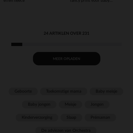
effen fleece
fancy print voor baby
meisjes
24 ARTIKLEN OVER 231
MEER OPLADEN
Geboorte
Toekomstige mama
Baby meisje
Baby jongen
Meisje
Jongen
Kinderverzorging
Slaap
Prémaman
De adviezen van Orchestra