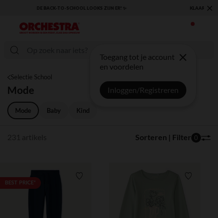
×
KLAAR VOOR DE TERUGKEER NAAR SCHOOL: ONTDEK ONZE ESSENTIALS ✏️🎒
Toegang tot je account
en voordelen
Selectie School
Mode
Inloggen/Registreren
Mode
Baby
Kind
231 artikels
Sorteren | Filter
0
Verlanglijstje.
Verlanglij
BEST PRICE*