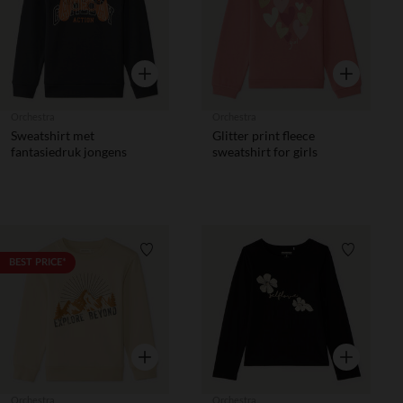
Snel overzicht
Snel overzic
Orchestra
Orchestra
Sweatshirt met
Glitter print fleece
fantasiedruk jongens
sweatshirt for girls
Verlanglijstje.
Verlanglij
BEST PRICE*
Snel overzicht
Snel overzic
Orchestra
Orchestra