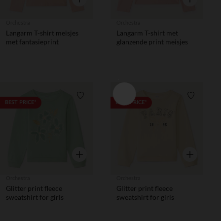
Orchestra
Orchestra
Langarm T-shirt meisjes
Langarm T-shirt met
met fantasieprint
glanzende print meisjes
Verlanglijstje.
Verlanglij
BEST PRICE*
BEST PRICE*
Snel overzicht
Snel overzic
Orchestra
Orchestra
Glitter print fleece
Glitter print fleece
sweatshirt for girls
sweatshirt for girls