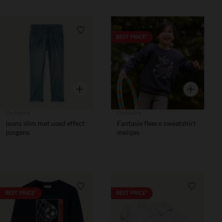
Verlanglijstje.
Verlanglij
BEST PRICE*
Snel overzicht
Snel overzic
Orchestra
Orchestra
jeans slim met used effect
Fantasie fleece sweatshirt
jongens
meisjes
Verlanglijstje.
Verlanglij
BEST PRICE*
BEST PRICE*