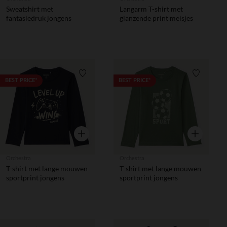
Sweatshirt met
Langarm T-shirt met
fantasiedruk jongens
glanzende print meisjes
Verlanglijstje.
Verlanglij
BEST PRICE*
BEST PRICE*
Snel overzicht
Snel overzic
Orchestra
Orchestra
T-shirt met lange mouwen
T-shirt met lange mouwen
sportprint jongens
sportprint jongens