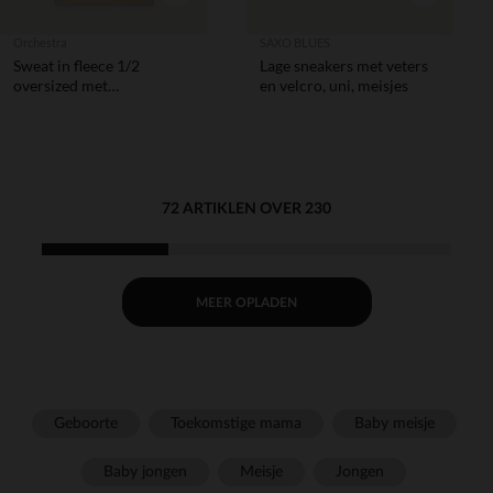
Orchestra
SAXO BLUES
Sweat in fleece 1/2
Lage sneakers met veters
oversized met
en velcro, uni, meisjes
fantasieprint voor
meisjesbaby.
72 ARTIKLEN OVER 230
MEER OPLADEN
Geboorte
Toekomstige mama
Baby meisje
Baby jongen
Meisje
Jongen