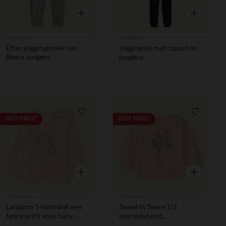
Snel overzicht
Snel overzic
Orchestra
Orchestra
Effen joggingbroek van
Joggingset met capuchon
fleece jongens
jongens
Verlanglijstje.
Verlanglij
BEST PRICE*
BEST PRICE*
Snel overzicht
Snel overzic
Orchestra
Orchestra
Langarm T-shirt met een
Sweat in fleece 1/2
fancy print voor baby
oversized met
meisjes
fantasieprint voor