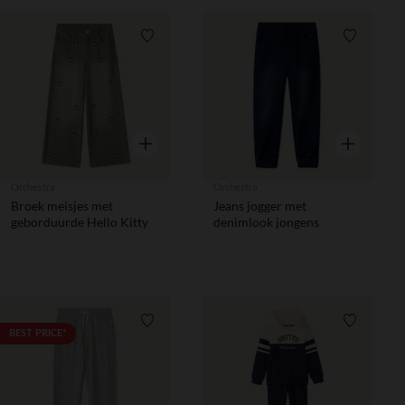
Verlanglijstje.
Verlanglij
Snel overzicht
Snel overzic
Orchestra
Orchestra
Broek meisjes met
Jeans jogger met
geborduurde Hello Kitty
denimlook jongens
Verlanglijstje.
Verlanglij
BEST PRICE*