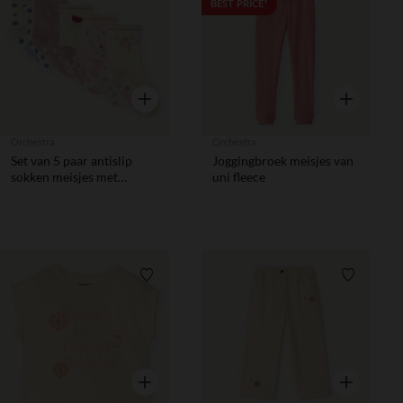
Verlanglijstje.
Verlanglij
BEST PRICE*
Snel overzicht
Snel overzic
Orchestra
Orchestra
Set van 5 paar antislip
Joggingbroek meisjes van
sokken meisjes met
uni fleece
fantasiepatronen.
Verlanglijstje.
Verlanglij
Snel overzicht
Snel overzic