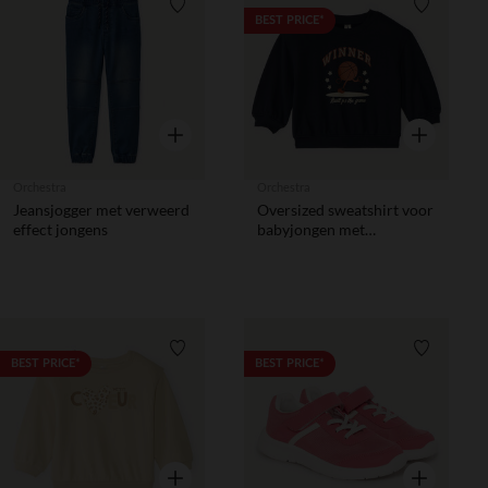
Verlanglijstje.
Verlanglij
BEST PRICE*
Snel overzicht
Snel overzic
Orchestra
Orchestra
Jeansjogger met verweerd
Oversized sweatshirt voor
effect jongens
babyjongen met
fantasieprint
Verlanglijstje.
Verlanglij
BEST PRICE*
BEST PRICE*
Snel overzicht
Snel overzic