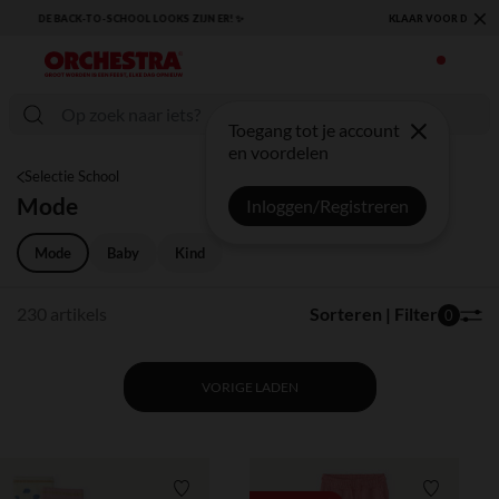
×
KLAAR VOOR DE TERUGKEER NAAR SCHOOL: ONTDEK ONZE ESSENTIALS ✏️🎒
Toegang tot je account
en voordelen
Selectie School
Mode
Inloggen/Registreren
Mode
Baby
Kind
230 artikels
Sorteren | Filter
0
VORIGE LADEN