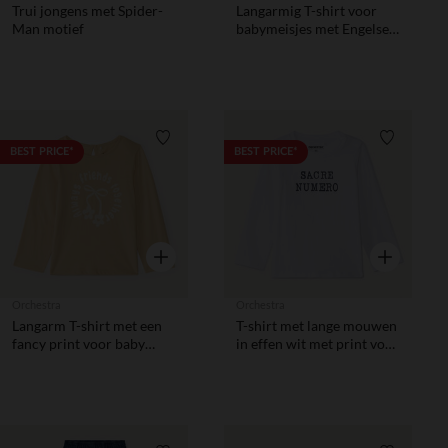
Trui jongens met Spider-
Langarmig T-shirt voor
Man motief
babymeisjes met Engelse
borduursel
Verlanglijstje.
Verlanglij
BEST PRICE*
BEST PRICE*
Snel overzicht
Snel overzic
Orchestra
Orchestra
Langarm T-shirt met een
T-shirt met lange mouwen
fancy print voor baby
in effen wit met print voor
meisjes
babyjongens