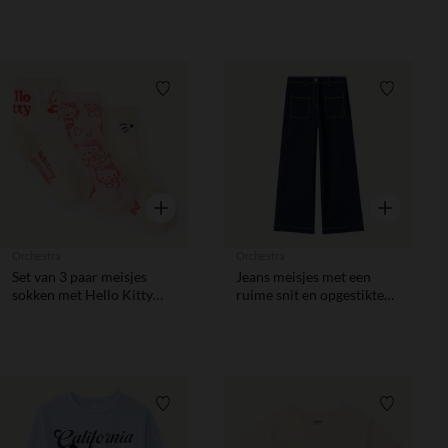
meisjesbaby.
Verlanglijstje.
Verlanglij
Snel overzicht
Snel overzic
Orchestra
Orchestra
Set van 3 paar meisjes
Jeans meisjes met een
sokken met Hello Kitty
ruime snit en opgestikte
motief
zakken
Verlanglijstje.
Verlanglij