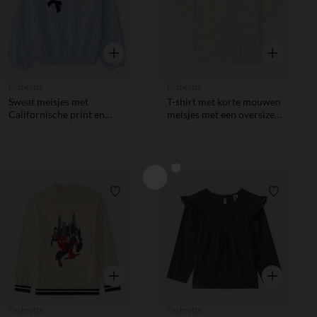
Snel overzicht
Snel overzic
Orchestra
Orchestra
Sweat meisjes met
T-shirt met korte mouwen
Californische print en
meisjes met een oversized
elastische onderkant
pasvorm en Hello Kitty
borduursel
Verlanglijstje.
Verlanglij
Snel overzicht
Snel overzic
Orchestra
Orchestra