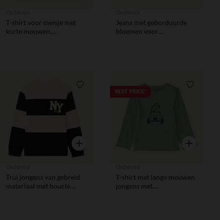
Orchestra
Orchestra
T-shirt voor meisje met
Jeans met geborduurde
korte mouwen,
bloemen voor
fantasiedruk en
babymeisjes
bloemenprint.
Verlanglijstje.
Verlanglij
BEST PRICE*
Snel overzicht
Snel overzic
Orchestra
Orchestra
Trui jongens van gebreid
T-shirt met lange mouwen
materiaal met bouclé
jongens met
borduursel
dinosaurusprint