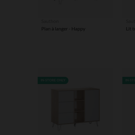
Sauthon
Sau
Plan à langer - Happy
IN-STORE ONLY
IN-ST