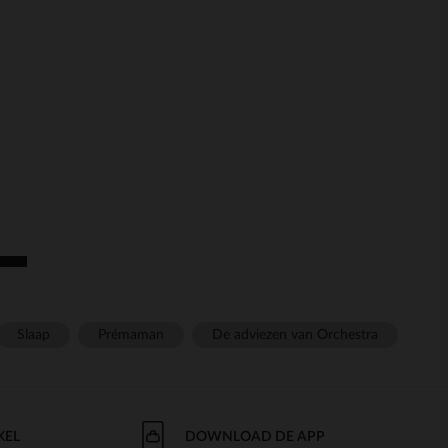
r wens aan te passen en te beheren, en zorgt ervoor dat aan de
Slaap
Prémaman
De adviezen van Orchestra
KEL
DOWNLOAD DE APP