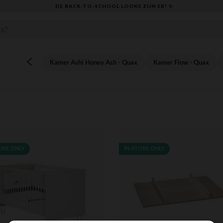
DE BACK-TO-SCHOOL LOOKS ZIJN ER! ✨
Kamer Ashi Honey Ash - Quax
Kamer Flow - Quax
ORE ONLY
IN-STORE ONLY