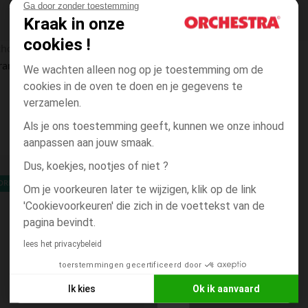
Ga door zonder toestemming
Kraak in onze
cookies !
thon
Sauthon
Lit transformable Little Big Bed 140x70cm - Happy
Plan à langer - Happy
We wachten alleen nog op je toestemming om de
cookies in de oven te doen en je gegevens te
verzamelen.
Als je ons toestemming geeft, kunnen we onze inhoud
aanpassen aan jouw smaak.
Dus, koekjes, nootjes of niet ?
ORE ONLY
Om je voorkeuren later te wijzigen, klik op de link
'Cookievoorkeuren' die zich in de voettekst van de
pagina bevindt.
lees het privacybeleid
toerstemmingen gecertificeerd door
Ik kies
Ok ik aanvaard