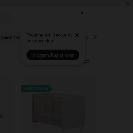
×
Toegang tot je account
Kamer Flow Argile - Quax
Kamer Hilja - Transland
Kamer Ashi - 
en voordelen
Inloggen/Registreren
6 artikels
Sorteren | Filter
0
IN-STORE ONLY