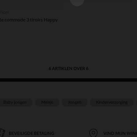
Axeptio consent
Toestemmingsbeheerplatform: Personaliseer uw opties
thon
Ons platform stelt u in staat om uw privacy-instellingen naa
te commode 3 tiroirs Happy
6 ARTIKLEN OVER 6
Baby jongen
Meisje
Jongen
Kinderverzorging
BEVEILIGDE BETALING
VIND MIJN WIN