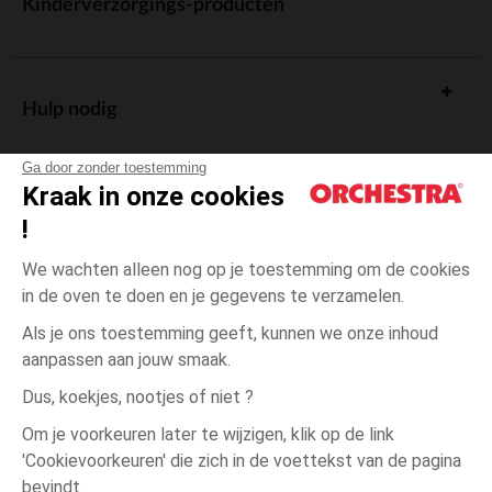
Kinderverzorgings-producten
Hulp nodig
Ga door zonder toestemming
Kraak in onze cookies
!
De cadeaukaart
We wachten alleen nog op je toestemming om de cookies
in de oven te doen en je gegevens te verzamelen.
Als je ons toestemming geeft, kunnen we onze inhoud
aanpassen aan jouw smaak.
Algemene verkoopsvoorwaarden
Dus, koekjes, nootjes of niet ?
Wettelijke bepalingen
*Commerciële aanbiedingen
Om je voorkeuren later te wijzigen, klik op de link
Persoonsgegevens
'Cookievoorkeuren' die zich in de voettekst van de pagina
34-
Zwart
Zwart
36
Cookies beheren
bevindt.