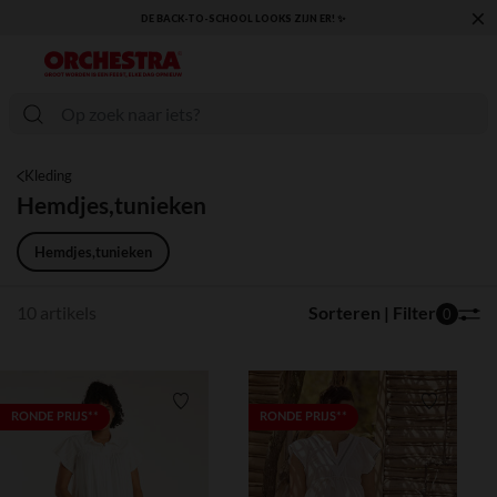
×
DE BACK-TO-SCHOOL LOOKS ZIJN ER! ✨
Kleding
Hemdjes,tunieken
Hemdjes,tunieken
10 artikels
Sorteren | Filter
0
Verlanglijstje.
Verlanglij
RONDE PRIJS**
RONDE PRIJS**