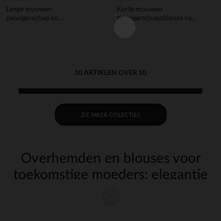
Lange mouwen
Korte mouwen
zwangerschap en
zwangerschapsblouse van
borstvoeding gestreepte
voile met strepen
blouse met zak
10 ARTIKLEN OVER 10
ZIE MEER COLECTIES
Overhemden en blouses voor
toekomstige moeders: elegantie
en alledaags comfort
Een kind verwachten betekent niet dat je de stijl moet opgeven. Met
onze
en
voor toekomstige moeders wordt het
shirts
blouses