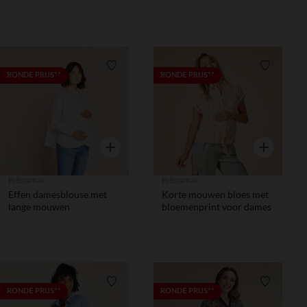
voor zwangerschap, met
knoopsluiting voor
borstvoeding
Verlanglijstje.
Verlanglij
RONDE PRIJS**
RONDE PRIJS**
Snel overzicht
Snel overzic
Prémaman
Prémaman
Effen damesblouse met
Korte mouwen bloes met
lange mouwen
bloemenprint voor dames
Verlanglijstje.
Verlanglij
RONDE PRIJS**
RONDE PRIJS**