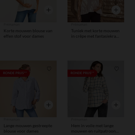
Snel overzicht
Snel overzic
Prémaman
Prémaman
Korte mouwen blouse van
Tuniek met korte mouwen
effen stof voor dames
in crêpe met fantasiekraag
voor dames
Verlanglijstje.
Verlanglij
RONDE PRIJS**
RONDE PRIJS**
Snel overzicht
Snel overzic
Prémaman
Prémaman
Lange mouwen gestreepte
Hem in voile met lange
blouse voor dames
mouwen en ruitpatroon