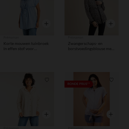
Snel overzicht
Snel overzic
Prémaman
Prémaman
Korte mouwen tuinbroek
Zwangerschaps- en
in effen stof voor
borstvoedingsblouse met
zwangerschap
etnisch patroon
Verlanglijstje.
Verlanglij
RONDE PRIJS**
Snel overzicht
Snel overzic
Prémaman
Prémaman