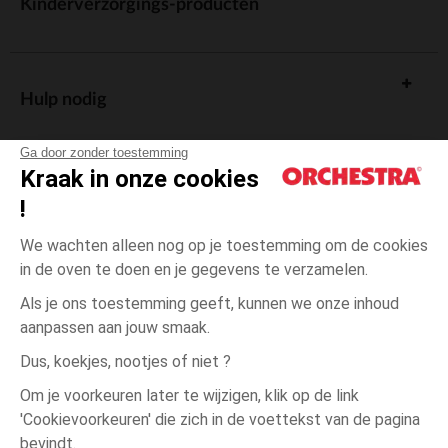
Kinderverzorgings-producten
Hulp nodig
Ga door zonder toestemming
Kraak in onze cookies
!
De cadeaukaart
We wachten alleen nog op je toestemming om de cookies
in de oven te doen en je gegevens te verzamelen.
Als je ons toestemming geeft, kunnen we onze inhoud
aanpassen aan jouw smaak.
Algemene verkoopsvoorwaarden
Dus, koekjes, nootjes of niet ?
Wettelijke bepalingen
*Commerciële aanbiedingen
Om je voorkeuren later te wijzigen, klik op de link
Persoonsgegevens
'Cookievoorkeuren' die zich in de voettekst van de pagina
Beige
Beige
L
Cookies beheren
bevindt.