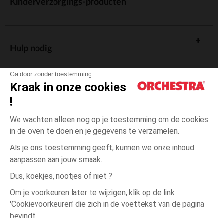
Kinderverzorgings-producten
Hulp nodig
Ga door zonder toestemming
Kraak in onze cookies
!
De cadeaukaart
We wachten alleen nog op je toestemming om de cookies
in de oven te doen en je gegevens te verzamelen.
Als je ons toestemming geeft, kunnen we onze inhoud
aanpassen aan jouw smaak.
Algemene verkoopsvoorwaarden
Dus, koekjes, nootjes of niet ?
Wettelijke bepalingen
*Commerciële aanbiedingen
Om je voorkeuren later te wijzigen, klik op de link
Persoonsgegevens
'Cookievoorkeuren' die zich in de voettekst van de pagina
Groen
MAAT
Groen
?
Cookies beheren
bevindt.