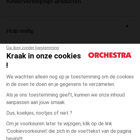
Kinderverzorgings-producten
Hulp nodig
Ga door zonder toestemming
Kraak in onze cookies
!
De cadeaukaart
We wachten alleen nog op je toestemming om de cookies
in de oven te doen en je gegevens te verzamelen.
Als je ons toestemming geeft, kunnen we onze inhoud
aanpassen aan jouw smaak.
Algemene verkoopsvoorwaarden
Dus, koekjes, nootjes of niet ?
Wettelijke bepalingen
*Commerciële aanbiedingen
Om je voorkeuren later te wijzigen, klik op de link
Persoonsgegevens
'Cookievoorkeuren' die zich in de voettekst van de pagina
Zwart
Zwart
XS
Cookies beheren
bevindt.