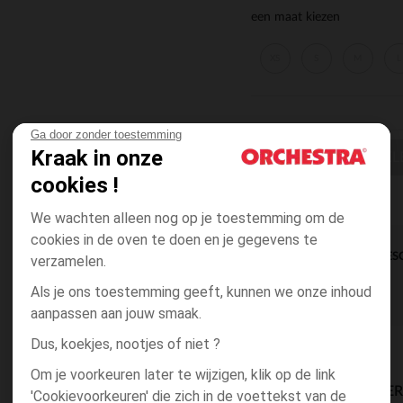
een maat kiezen
XS
S
M
L
Ga door zonder toestemming
Kraak in onze
KIES EEN K
cookies !
We wachten alleen nog op je toestemming om de
cookies in de oven te doen en je gegevens te
DIRECTE BES
verzamelen.
Als je ons toestemming geeft, kunnen we onze inhoud
aanpassen aan jouw smaak.
Dus, koekjes, nootjes of niet ?
Om je voorkeuren later te wijzigen, klik op de link
BESCHIKBAARE LEVE
'Cookievoorkeuren' die zich in de voettekst van de