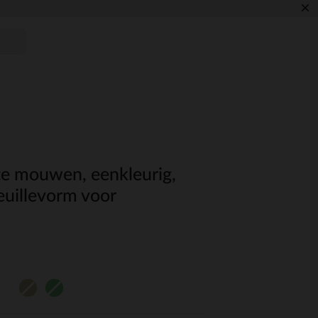
×
rte mouwen, eenkleurig,
euillevorm voor