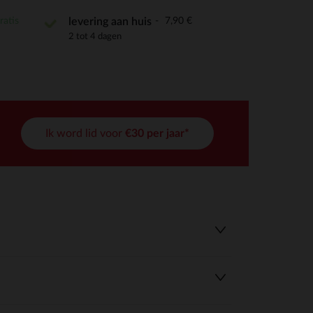
ratis
7,90 €
levering aan huis
2 tot 4 dagen
r wens aan te passen en te beheren, en zorgt ervoor dat aan de
Ik word lid voor
€30 per jaar*