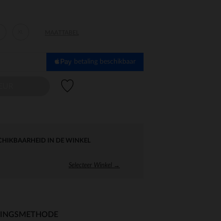
XL
MAATTABEL
betaling beschikbaar
Verlanglijstje.
LEUR
CHIKBAARHEID IN DE WINKEL
Selecteer Winkel →
RINGSMETHODE