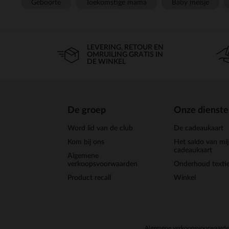
Geboorte
Toekomstige mama
Baby meisje
LEVERING, RETOUR EN
OMRUILING GRATIS IN
DE WINKEL
De groep
Onze dienst
Word lid van de club
De cadeaukaart
Kom bij ons
Het saldo van mi
cadeaukaart
Algemene
verkoopsvoorwaarden
Onderhoud textie
Product recall
Winkel
Algemene verkoopsvoorwaard