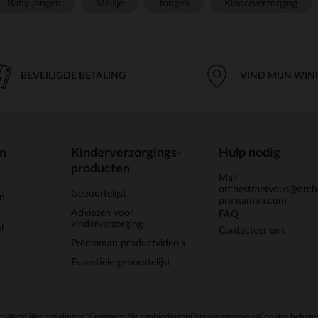
Baby jongen
Meisje
Jongen
Kinderverzorging
BEVEILIGDE BETALING
VIND MIJN WIN
en
Kinderverzorgings-
Hulp nodig
producten
Mail :
orchestraetvous@orch
Geboortelijst
jn
premaman.com
Adviezen voor
FAQ
kinderverzorging
l
Contacteer ons
Prémaman productvideo's
Essentiële geboortelijst
en
Wettelijke bepalingen
*Commerciële aanbiedingen
Persoonsgegevens
Cookies behere