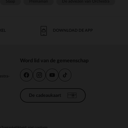
Slaap
Prémaman
De adviezen van Orchestra
KEL
DOWNLOAD DE APP
Word lid van de gemeenschap
estra-
De cadeaukaart
n
Toegankelijkheid: niet conform