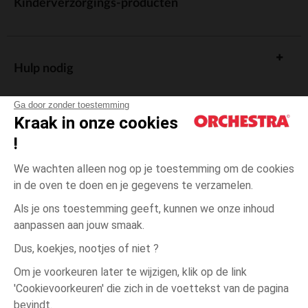
Kinderverzorgings-producten
Hulp nodig
Ga door zonder toestemming
Kraak in onze cookies
!
De cadeaukaart
We wachten alleen nog op je toestemming om de cookies
in de oven te doen en je gegevens te verzamelen.
Als je ons toestemming geeft, kunnen we onze inhoud
aanpassen aan jouw smaak.
Algemene verkoopsvoorwaarden
Dus, koekjes, nootjes of niet ?
Wettelijke bepalingen
*Commerciële aanbiedingen
Om je voorkeuren later te wijzigen, klik op de link
Persoonsgegevens
'Cookievoorkeuren' die zich in de voettekst van de pagina
Zwart
Zwart
XL
Cookies beheren
bevindt.