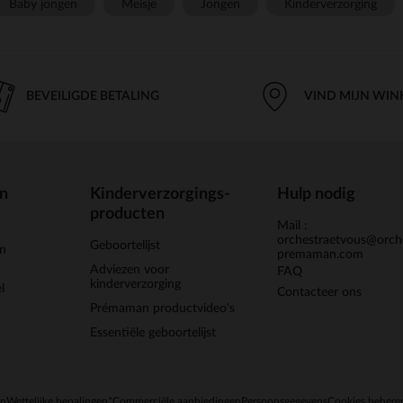
Baby jongen
Meisje
Jongen
Kinderverzorging
BEVEILIGDE BETALING
VIND MIJN WIN
en
Kinderverzorgings-
Hulp nodig
producten
Mail :
orchestraetvous@orch
Geboortelijst
jn
premaman.com
Adviezen voor
FAQ
kinderverzorging
l
Contacteer ons
Prémaman productvideo's
Essentiële geboortelijst
en
Wettelijke bepalingen
*Commerciële aanbiedingen
Persoonsgegevens
Cookies behere