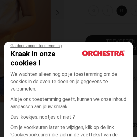
XS
S
M
L
TOEVOEGEN
Ga door zonder toestemming
WINKELWA
Kraak in onze
cookies !
We wachten alleen nog op je toestemming om de
DIRECTE BES
cookies in de oven te doen en je gegevens te
verzamelen.
Als je ons toestemming geeft, kunnen we onze inhoud
aanpassen aan jouw smaak.
Dus, koekjes, nootjes of niet ?
BESCHIKBAARE LEVE
Om je voorkeuren later te wijzigen, klik op de link
'Cookievoorkeuren' die zich in de voettekst van de