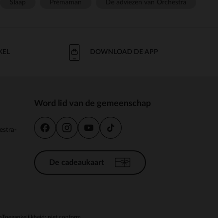
Slaap
Prémaman
De adviezen van Orchestra
KEL
DOWNLOAD DE APP
Word lid van de gemeenschap
estra-
De cadeaukaart
n
Toegankelijkheid: niet conform