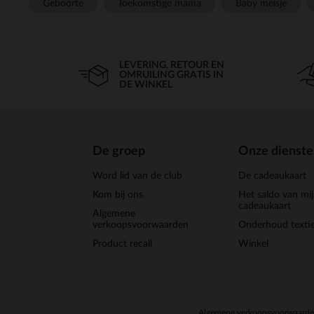
Geboorte
Toekomstige mama
Baby meisje
LEVERING, RETOUR EN
OMRUILING GRATIS IN
DE WINKEL
De groep
Onze dienst
Word lid van de club
De cadeaukaart
Kom bij ons
Het saldo van mi
cadeaukaart
Algemene
verkoopsvoorwaarden
Onderhoud textie
Product recall
Winkel
Algemene verkoopsvoorwaard