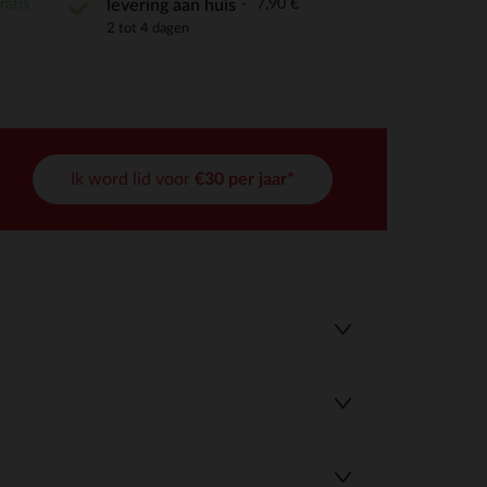
ratis
7,90 €
levering aan huis
2 tot 4 dagen
Ik word lid voor
€30 per jaar*
r wens aan te passen en te beheren, en zorgt ervoor dat aan de