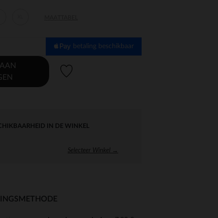
XL
MAATTABEL
betaling beschikbaar
 AAN
Verlanglijstje.
GEN
CHIKBAARHEID IN DE WINKEL
Selecteer Winkel →
RINGSMETHODE